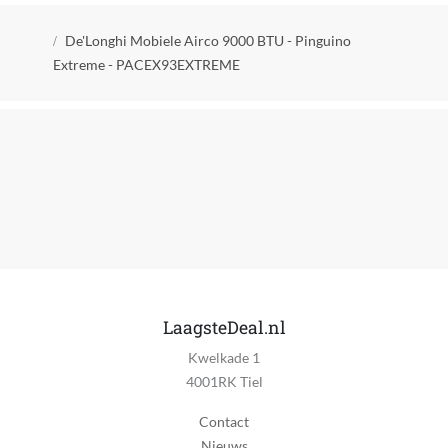
Muur montage
Kruimelpad
Nee
De'Longhi Mobiele Airco 9000 BTU - Pinguino
Extreme - PACEX93EXTREME
Aan-uit schakelaar
Ja
Indicatielampje
Ja
Afstandsbediening
Ja
Klimaatbeheersingsfunctie
Ontvochtigingsfunctie, Verkoelingsfunctie
LaagsteDeal.nl
Verpakkingsinhoud
Kwelkade 1
Afstandsbediening
4001RK Tiel
Kan zelfstandig met internet verbinden
Contact
Nee
Nieuws