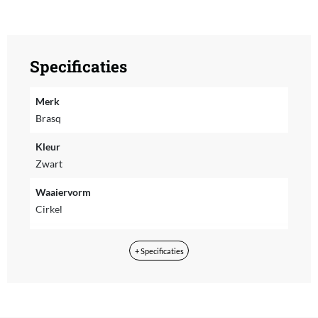
Specificaties
Merk
Brasq
Kleur
Zwart
Waaiervorm
Cirkel
Type ventilator
+ Specificaties
Statiefventilator
Vermogen
40 W