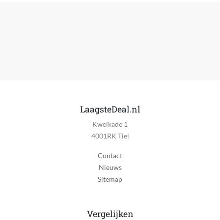
Draait automatisch
Ja
Kantelbaar
Ja
Muur montage
Nee
Aan-uit schakelaar
LaagsteDeal.nl
Ja
Kwelkade 1
Inklapbaar
4001RK Tiel
Ja
Contact
Indicatielampje
Nieuws
Ja
Sitemap
Timer
Ja
Vergelijken