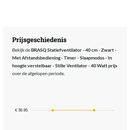
Prijsgeschiedenis
Bekijk de
BRASQ Statiefventilator - 40 cm - Zwart -
Met Afstandsbediening - Timer - Slaapmodus - In
hoogte verstelbaar - Stille Ventilator - 40 Watt prijs
over de afgelopen periode.
Chart
Line chart with 2 data points.
The chart has 1 X axis displaying categories.
The chart has 1 Y axis displaying values. Data ranges from 36.95 t
€ 36.95