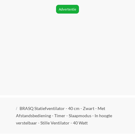
Geluidsniveau
Advertentie
42 dB
Verpakkingsgewicht
5.44 kg
Diameter
40 cm
Snoerlengte
1.50 m
Beweegbaar
Ja
Hoogte instelbaar
Kruimelpad
Ja
BRASQ Statiefventilator - 40 cm - Zwart - Met
Afstandsbediening - Timer - Slaapmodus - In hoogte
Automatisch uitschakelen
verstelbaar - Stille Ventilator - 40 Watt
Ja