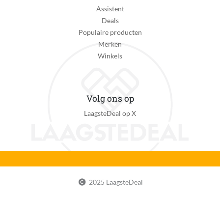
Bediening via mobiele app
Assistent
Nee
Deals
Populaire producten
Afstandsbediening
Merken
Ja
Winkels
Klimaatbeheersingsfunctie
Verkoelingsfunctie
Volg ons op
Verpakkingsinhoud
LaagsteDeal op X
Statiefventilator, afstandsbediening, handleiding
Kan zelfstandig met internet verbinden
Nee
App vereist voor volledige functionaliteit
Nee
2025 LaagsteDeal
App werkt op besturingssyteem
Niet van toepassing