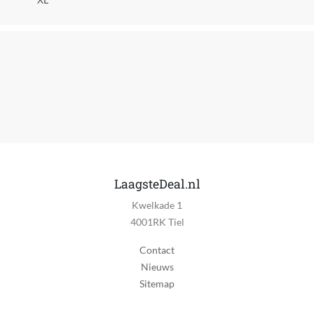
Type dieren
Hond, Kat
Type dierenmat
Koelmat
Verpakking breedte
20 cm
Verpakking hoogte
2 cm
LaagsteDeal.nl
Verpakking lengte
Kwelkade 1
20 cm
4001RK Tiel
Verpakkingsgewicht
Contact
600 g
Nieuws
Wasvoorschrift
Sitemap
Handwas, Machinewas