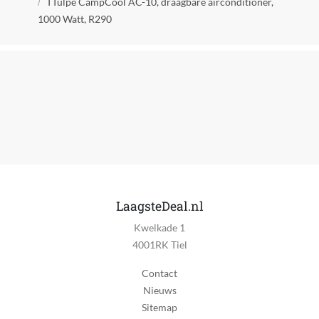
Ja
TTulpe CampCool AC-10, draagbare airconditioner,
1000 Watt, R290
Beweegbaar
Ja
Met wielen
Nee
Automatisch uitschakelen
Nee
Ingebouwd of verplaatsbaar
Vrijstaand
LaagsteDeal.nl
Muur montage
Kwelkade 1
Nee
4001RK Tiel
Aan-uit schakelaar
Contact
Ja
Nieuws
Indicatielampje
Sitemap