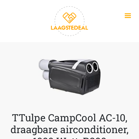
Overslaan en naar de inhoud gaan
TTulpe CampCool AC-10,
draagbare airconditioner,