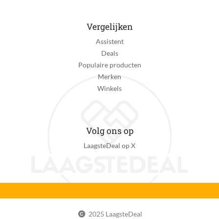
Ja
Timer
Vergelijken
Ja
Assistent
Bediening via mobiele app
Deals
Nee
Populaire producten
Merken
Afstandsbediening
Winkels
Ja
Klimaatbeheersingsfunctie
Verkoelingsfunctie
Volg ons op
LaagsteDeal op X
Verpakkingsinhoud
Draagbare airconditioner Handleiding Flexibele
aanvoer en afvoerslang 2 x kunststof opzetstuk voor
aansluiting van de flexibele slangen. Afstandsbediening
Kan zelfstandig met internet verbinden
Nee
2025 LaagsteDeal