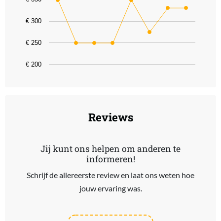
The chart has 1 X axis displaying categories.
The chart has 1 Y axis displaying values. Data ranges from 249 to 
€ 300
€ 250
€ 200
End of interactive chart.
Reviews
Jij kunt ons helpen om anderen te
informeren!
Schrijf de allereerste review en laat ons weten hoe
jouw ervaring was.