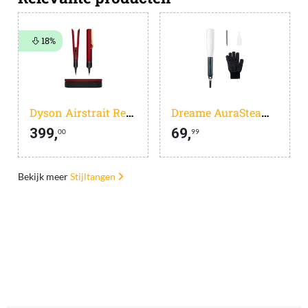
18%
Dyson Airstrait Red Velvet/Goud
Dreame AuraSteam Straight
399,
69,
00
99
Bekijk meer
Stijltangen