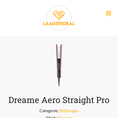
Overslaan en naar de inhoud gaan
Dreame Aero Straight Pro
Categorie:
Stijltangen
Merk:
Dreame