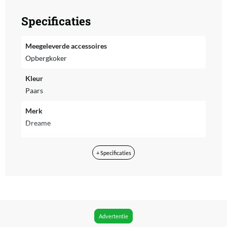
Specificaties
Meegeleverde accessoires
Opbergkoker
Kleur
Paars
Merk
Dreame
Product lengte
+ Specificaties
51 cm
Snoerlengte
280 cm
Afgeronde platen
Advertentie
Nee