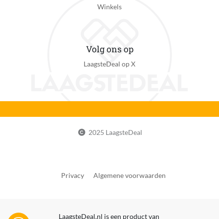
Aantal temperatuurstanden
Winkels
3
Type haar
Volg ons op
Alle haartypes
LaagsteDeal op X
Automatisch uitschakelen
Nee
Opwarmtijd
1 minuten
Draadloos
2025 LaagsteDeal
Nee
Flexibel roterend koord
Nee
Privacy
Algemene voorwaarden
Geheugenfunctie
Nee
LaagsteDeal.nl is een product van