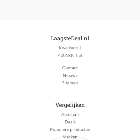
Minimale temperatuur
80 °C
Maximale temperatuur
160 °C
LaagsteDeal.nl
Ion technologie
Kwelkade 1
Ja
4001RK Tiel
Keramische verwarmingselementen
Contact
Ja
Nieuws
Sitemap
Met verzorgende olie
Nee
Temperatuur instellingen
Vergelijken
Ja
Assistent
Deals
Toetsenvergrendeling
Populaire producten
Nee
Merken