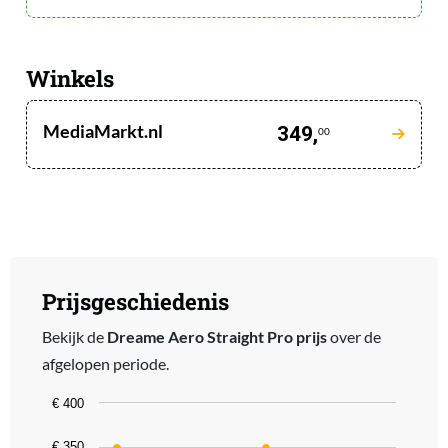
Winkels
MediaMarkt.nl
349,
00
Prijsgeschiedenis
Bekijk de
Dreame Aero Straight Pro prijs
over de
afgelopen periode.
Chart
€ 400
Line chart with 8 data points.
€ 350