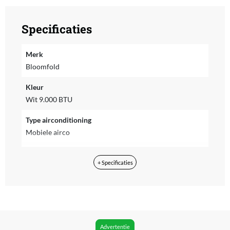
Specificaties
Merk
Bloomfold
Kleur
Wit 9.000 BTU
Type airconditioning
Mobiele airco
Geschikt voor ruimte tot
+ Specificaties
35 m²
Koelvermogen btu
12000
Energieverbruik niveau
Advertentie