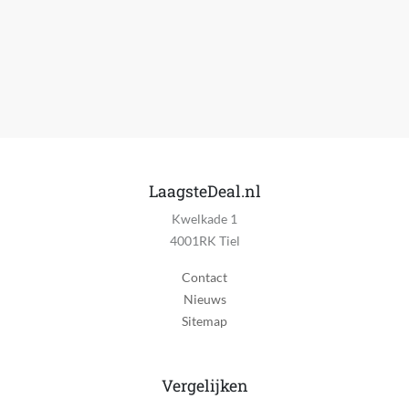
Ja
Automatisch uitschakelen
Ja
Ingebouwd of verplaatsbaar
Vrijstaand
Muur montage
Nee
LaagsteDeal.nl
Aan-uit schakelaar
Kwelkade 1
Ja
4001RK Tiel
Indicatielampje
Contact
Ja
Nieuws
Sitemap
Timer
Ja
Vergelijken
Bediening via mobiele app