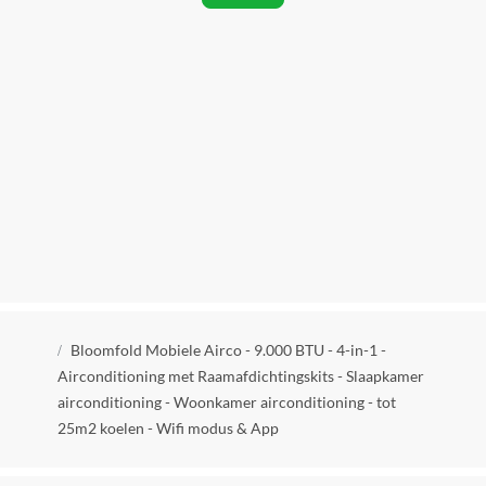
A
Vermogen
1005 W
Verpakkingsgewicht
26 kg
Snoerlengte
1.80 m
Verstelbare luchtuitlaat
Ja
Adjustable Thermostat
Kruimelpad
Ja
Bloomfold Mobiele Airco - 9.000 BTU - 4-in-1 -
Airconditioning met Raamafdichtingskits - Slaapkamer
Beweegbaar
airconditioning - Woonkamer airconditioning - tot
Ja
25m2 koelen - Wifi modus & App
Met wielen