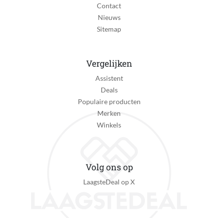
Contact
Ja
Nieuws
Indicatielampje
Sitemap
Ja
Timer
Vergelijken
Ja
Assistent
Bediening via mobiele app
Deals
Ja
Populaire producten
Merken
Afstandsbediening
Winkels
Ja
Klimaatbeheersingsfunctie
Verkoelingsfunctie, Ontvochtigingsfunctie
Volg ons op
LaagsteDeal op X
Verpakkingsinhoud
Airco - Handleiding - Window Kit - Afvoerslang
Kan zelfstandig met internet verbinden