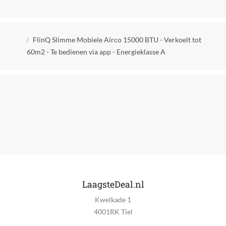
Ja
Adjustable Thermostat
Kruimelpad
Ja
FlinQ Slimme Mobiele Airco 15000 BTU - Verkoelt tot
60m2 - Te bedienen via app - Energieklasse A
Beweegbaar
Ja
Met wielen
Ja
Automatisch uitschakelen
Ja
Ingebouwd of verplaatsbaar
Vrijstaand
LaagsteDeal.nl
Muur montage
Kwelkade 1
Nee
4001RK Tiel
Aan-uit schakelaar