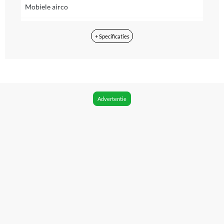
Mobiele airco
Geschikt voor ruimte tot
+ Specificaties
60 m²
Koelvermogen btu
15000
Energieverbruik niveau
Advertentie
A
Vermogen
50 W
Verpakkingsgewicht
42.20 kg
Snoerlengte
1.47 m
Verstelbare luchtuitlaat