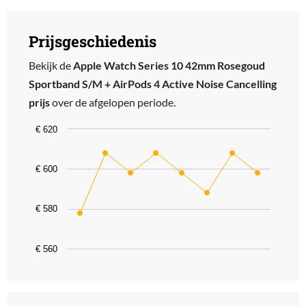
Prijsgeschiedenis
Bekijk de
Apple Watch Series 10 42mm Rosegoud
Sportband S/M + AirPods 4 Active Noise Cancelling
prijs
over de afgelopen periode.
Chart
€ 620
Line chart with 8 data points.
The chart has 1 X axis displaying categories.
€ 600
The chart has 1 Y axis displaying values. Data ranges from 578 to 
€ 580
€ 560
End of interactive chart.