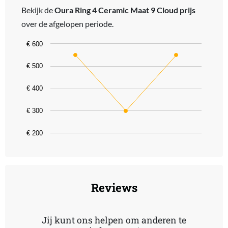
Bekijk de
Oura Ring 4 Ceramic Maat 9 Cloud prijs
over de afgelopen periode.
Chart
€ 600
Line chart with 3 data points.
€ 500
The chart has 1 X axis displaying categories.
The chart has 1 Y axis displaying values. Data ranges from 299 to 
€ 400
€ 300
€ 200
End of interactive chart.
Reviews
Jij kunt ons helpen om anderen te