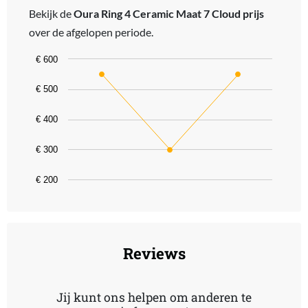
Bekijk de
Oura Ring 4 Ceramic Maat 7 Cloud prijs
over de afgelopen periode.
Chart
€ 600
Line chart with 3 data points.
€ 500
The chart has 1 X axis displaying categories.
The chart has 1 Y axis displaying values. Data ranges from 299 to 
€ 400
€ 300
€ 200
End of interactive chart.
Reviews
Jij kunt ons helpen om anderen te