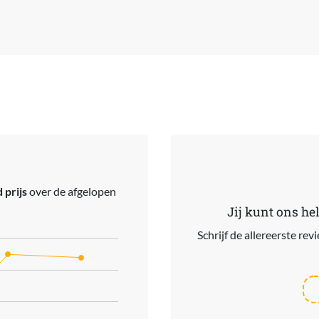
 prijs
over de afgelopen
Jij kunt ons he
Schrijf de allereerste re
ries.
s. Data ranges from 299 to 549.