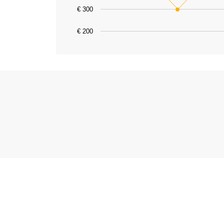
€ 300
€ 200
End of interactive chart.