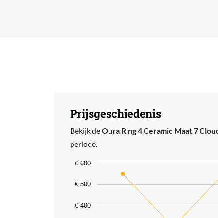
Prijsgeschiedenis
Bekijk de
Oura Ring 4 Ceramic Maat 7 Cloud
periode.
Chart
€ 600
Line chart with 4 data points.
€ 500
The chart has 1 X axis displaying catego
€ 400
The chart has 1 Y axis displaying value