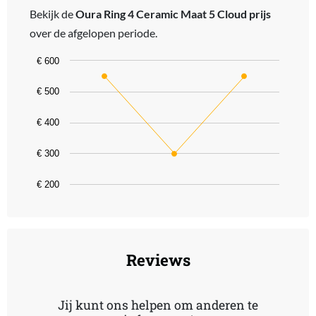
Bekijk de
Oura Ring 4 Ceramic Maat 5 Cloud prijs
over de afgelopen periode.
Chart
€ 600
Line chart with 3 data points.
€ 500
The chart has 1 X axis displaying categories.
The chart has 1 Y axis displaying values. Data ranges from 299 to 
€ 400
€ 300
€ 200
End of interactive chart.
Reviews
Jij kunt ons helpen om anderen te