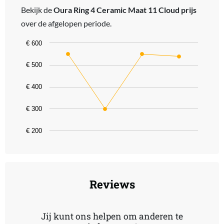
Bekijk de
Oura Ring 4 Ceramic Maat 11 Cloud prijs
over de afgelopen periode.
Chart
€ 600
Line chart with 4 data points.
€ 500
The chart has 1 X axis displaying categories.
The chart has 1 Y axis displaying values. Data ranges from 299 to 
€ 400
€ 300
€ 200
End of interactive chart.
Reviews
Jij kunt ons helpen om anderen te