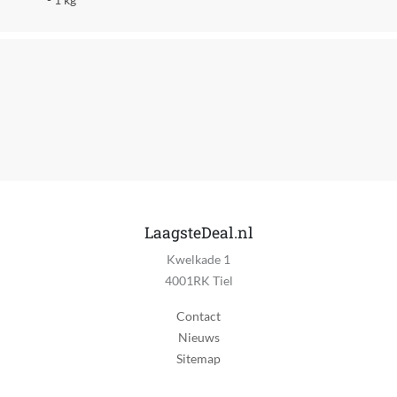
Nee
Signaalwoord
Waarschuwing
Toelatingsnummer BE
0
Toelatingsnummer NL
11798N
Type zwembadreinigingsmiddel
LaagsteDeal.nl
Chloor
Kwelkade 1
4001RK Tiel
Verpakking breedte
106 mm
Contact
Nieuws
Verpakking hoogte
Sitemap
101 mm
Verpakking lengte