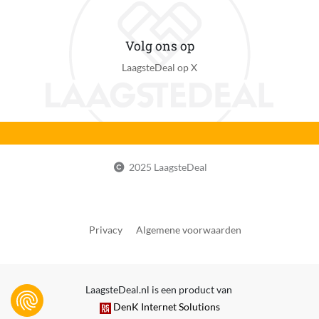
Type constructiespeelgoed
Bouwset
Volg ons op
LaagsteDeal op X
Type merchandise
Geen merchandise
Verkrijgt of genereert dan wel verzamelt data
Nee
Voedingstype
2025 LaagsteDeal
Geen voedingstype
eWaste
Nee
Privacy
Algemene voorwaarden
EAN
5702018068410
LaagsteDeal.nl is een product van
DenK Internet Solutions