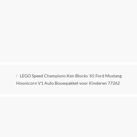
Bluetooth vereist
Niet van toepassing
CE markering
Zichtbaar
Doelgroep
Kinderen
Fan Merchandise
Kruimelpad
Nee
LEGO Speed Champions Ken Blocks '65 Ford Mustang
Hoonicorn V1 Auto Bouwpakket voor Kinderen 77262
Geslacht
Jongens
Jaar van uitgave
2026
Kleur
Multicolor