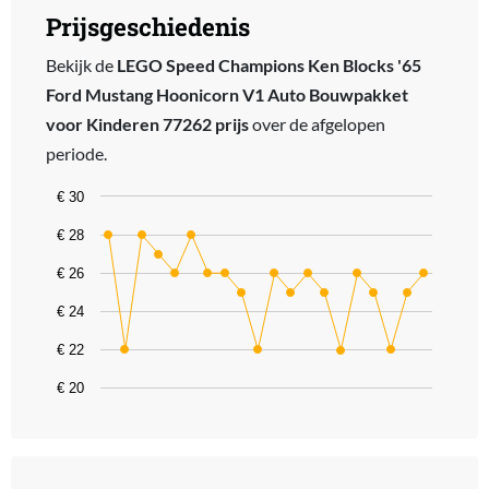
Prijsgeschiedenis
Bekijk de
LEGO Speed Champions Ken Blocks '65
Ford Mustang Hoonicorn V1 Auto Bouwpakket
voor Kinderen 77262 prijs
over de afgelopen
periode.
Chart
€ 30
Line chart with 20 data points.
€ 28
The chart has 1 X axis displaying categories.
€ 26
The chart has 1 Y axis displaying values. Data ranges from 21.97 t
€ 24
€ 22
€ 20
End of interactive chart.