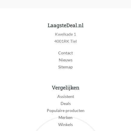
Kwaliteitslabel
CE
LaagsteDeal.nl
MPN (Manufacturer Part Number)
Kwelkade 1
77262
4001RK Tiel
Manier van bouwen
Contact
Bouwstenen
Nieuws
Materiaal
Sitemap
Kunststof
Personage van toepassing
Vergelijken
Nee
Assistent
Speelgoedthema
Deals
Auto's
Populaire producten
Merken
Speelgoedthema van toepassing
Winkels
Ja