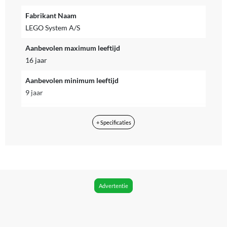
Fabrikant Naam
LEGO System A/S
Aanbevolen maximum leeftijd
16 jaar
Aanbevolen minimum leeftijd
9 jaar
Aantal minifiguren
+ Specificaties
1
Aantal onderdelen
345
App vereist voor volledige functionaliteit
Advertentie
Nee
Betaalde diensten vereist
Niet van toepassing