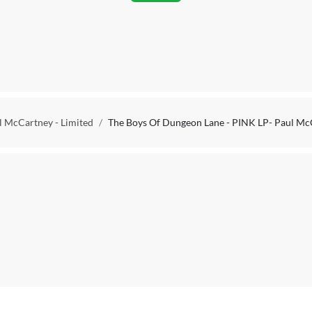
Engeland
Engels
Pop
2026
l McCartney - Limited
The Boys Of Dungeon Lane - PINK LP- Paul McC
Standaard vinyl
0199957488532