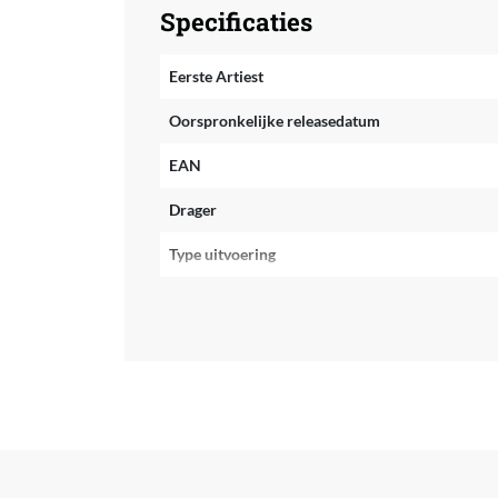
Specificaties
Eerste Artiest
Oorspronkelijke releasedatum
EAN
Drager
Type uitvoering
Aantal stuks in verpakking
Mono of stereo
Fabrikant Naam
Box set
Compilatie