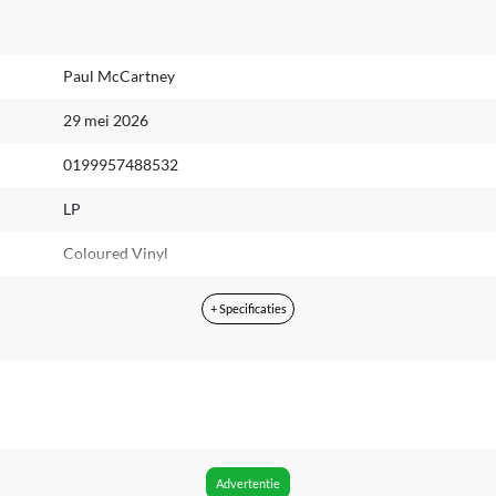
Paul McCartney
29 mei 2026
0199957488532
LP
Coloured Vinyl
2 stuk(s)
+ Specificaties
Stereo
Universal Music B.V.
Nee
Nee
Advertentie