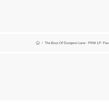
Country
Gezongen taal
Muziekgenre
Productie jaar
Kruimelpad
The Boys Of Dungeon Lane - PINK LP- Pau
Soort verpakking
EAN