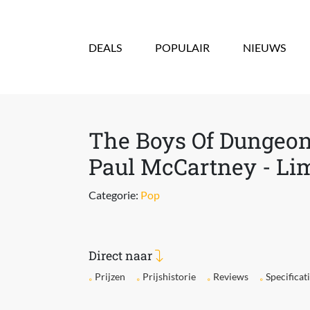
Overslaan en naar de inhoud gaan
DEALS
POPULAIR
NIEUWS
The Boys Of Dungeon
Paul McCartney - Li
Categorie:
Pop
Direct naar
Prijzen
Prijshistorie
Reviews
Specificat