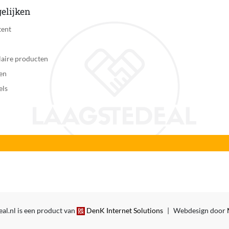
elijken
tent
aire producten
en
els
al.nl is een product van
DenK Internet Solutions
|
Webdesign door