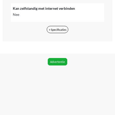
Kan zelfstandig met internet verbinden
Nee
Merk
+ Specificaties
Oura
Kleur
Zilver
Doelgroep
Advertentie
Mannen & Vrouwen
Taal handleiding
Engels
CE markering
Niet van toepassing
Fabrikant Naam
Oura