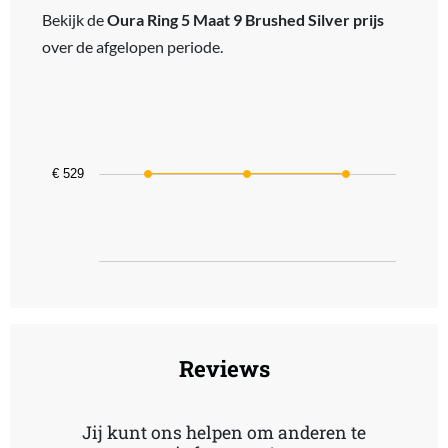
Bekijk de
Oura Ring 5 Maat 9 Brushed Silver prijs
over de afgelopen periode.
Chart
Line chart with 3 data points.
The chart has 1 X axis displaying categories.
The chart has 1 Y axis displaying values. Data ranges from 529 to 
€ 529
End of interactive chart.
Reviews
Jij kunt ons helpen om anderen te