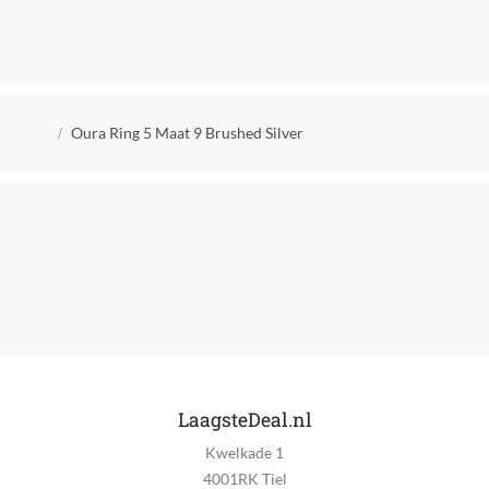
Verkrijgt of genereert dan wel verzamelt data
Ja
EAN
Kruimelpad
6430060157224
Oura Ring 5 Maat 9 Brushed Silver
LaagsteDeal.nl
Kwelkade 1
4001RK Tiel