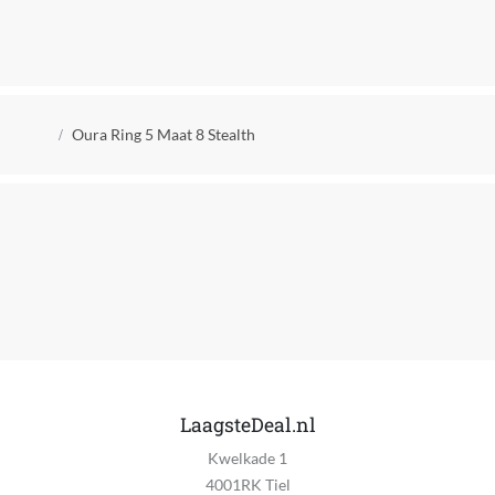
Verkrijgt of genereert dan wel verzamelt data
Ja
EAN
Kruimelpad
6430060157293
Oura Ring 5 Maat 8 Stealth
LaagsteDeal.nl
Kwelkade 1
4001RK Tiel