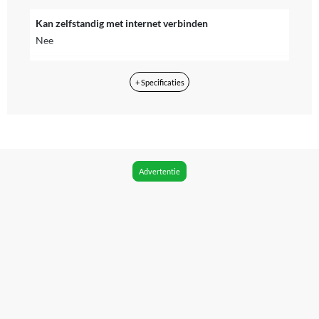
Kan zelfstandig met internet verbinden
Nee
Merk
+ Specificaties
Oura
Kleur
RVS
Doelgroep
Advertentie
Mannen & Vrouwen
Taal handleiding
Engels
CE markering
Niet van toepassing
Fabrikant Naam
Oura