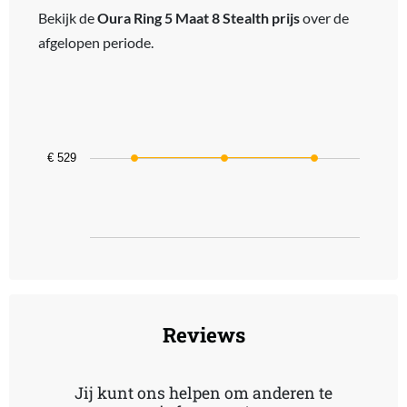
Bekijk de
Oura Ring 5 Maat 8 Stealth prijs
over de
afgelopen periode.
Chart
Line chart with 3 data points.
The chart has 1 X axis displaying categories.
The chart has 1 Y axis displaying values. Data ranges from 529 to 
€ 529
End of interactive chart.
Reviews
Jij kunt ons helpen om anderen te