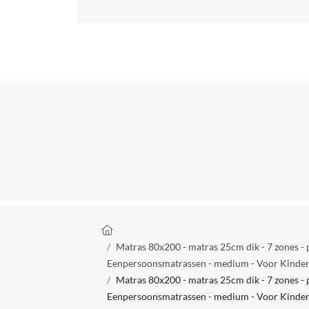
Ligcomfort matras
Type slaper
Doelgroep
Max. belastbaar gewicht
Anti-allergie
Afneembare tijk
Fabrikant Naam
Anti-allergeen
Kruimelpad
Fabrieksgarantie termijn
Matras 80x200 - matras 25cm dik - 7 zones -
Geschikt voor verstelbare bodem
Eenpersoonsmatrassen - medium - Voor Kinde
Matras 80x200 - matras 25cm dik - 7 zones -
Product breedte
Eenpersoonsmatrassen - medium - Voor Kinde