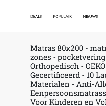
Overslaan en naar de inhoud gaan
DEALS
POPULAIR
NIEUWS
Matras 80x200 - matr
zones - pocketvering
Orthopedisch - OEK
Gecertificeerd - 10 
Materialen - Anti-All
Eenpersoonsmatrass
Voor Kinderen en V