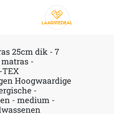
as 25cm dik - 7
 matras -
O-TEX
Lagen Hoogwaardige
ergische -
en - medium -
olwassenen