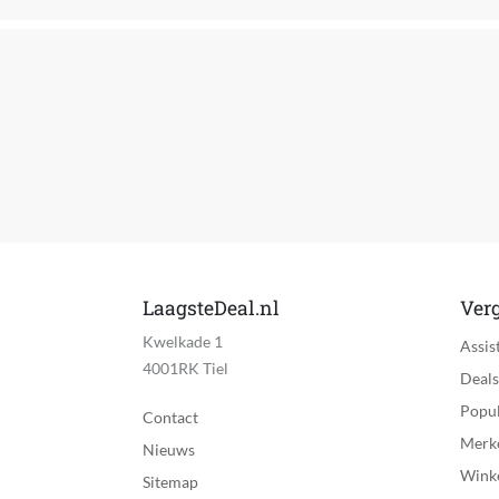
Product gewicht
Product lengte
Taal handleiding
Type matraskern
Verpakkingsinhoud
Vouwbaar
EAN
LaagsteDeal.nl
Verg
Kwelkade 1
Assis
4001RK Tiel
Deals
Popul
Contact
Merk
Nieuws
Wink
Sitemap