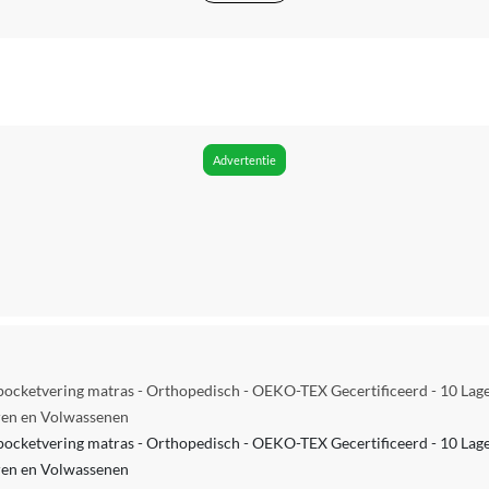
Gemiddeld
Buik-slaper, Rug-slaper, Zij-slaper
Volwassenen
150 kg
Advertentie
Ja
Nee
SUCCESS COURIER SL
Huisstofmijtwerend
2 jaar
 pocketvering matras - Orthopedisch - OEKO-TEX Gecertificeerd - 10 Lag
Ja
ren en Volwassenen
 pocketvering matras - Orthopedisch - OEKO-TEX Gecertificeerd - 10 Lag
80 cm
ren en Volwassenen