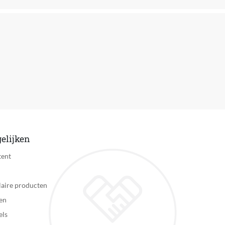
15.20 kg
200 cm
Duits, Engels, Frans, Nederlands
Pocketveringmatras
Matras
Nee
4255914400866
elijken
tent
aire producten
en
els