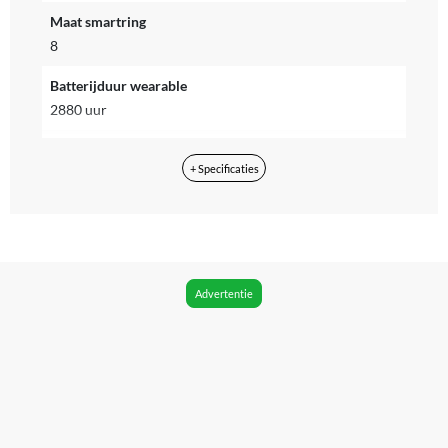
Maat smartring
8
Batterijduur wearable
2880 uur
Geschikt voor besturingssysteem
+ Specificaties
iOS, Android
Operatingsysteem
Anders
Bluetooth
Advertentie
Ja
Bluetooth versie
Bluetooth Low Energy
Kan zelfstandig met internet verbinden
Nee