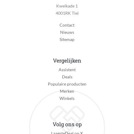
Kwelkade 1
Kleur
4001RK Tiel
Brushed Silver
Contact
Waterdichtheid
Nieuws
10 ATM (Zwemmen- & snorkelen)
Sitemap
IP-certificering
IP68 (volledig stofdicht en volledig waterdicht)
Vergelijken
Primair gebruik smartwatch
Assistent
Inzicht in gezondheid
Deals
Activiteit
Populaire producten
Fitness, Hardlopen, High-intensity interval training
Merken
(HIIT), Slapen, Wandelen, Wielrennen, Zwemmen
Winkels
Smartphone functies
Notificaties ontvangen
Volg ons op
Geschikt om mee te betalen
LaagsteDeal op X