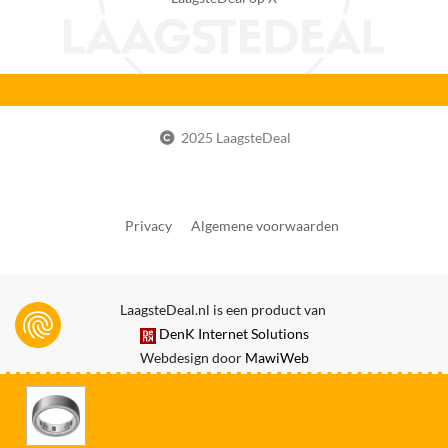
Nee
Met Valdetectie
Nee
Continue hartslagmeting
Ja
2025 LaagsteDeal
Geeft melding bij onregelmatige hartslag
Ja
Privacy
Algemene voorwaarden
Bluetooth vereist
Ja
Wifi vereist
LaagsteDeal.nl is een product van
Nee
DenK Internet Solutions
Webdesign door
MawiWeb
Betaalde diensten vereist
Ja
Delen van gebruikersgegevens vereist