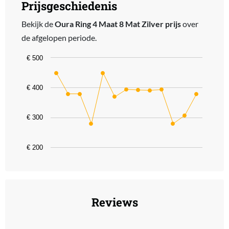
Prijsgeschiedenis
Bekijk de
Oura Ring 4 Maat 8 Mat Zilver prijs
over
de afgelopen periode.
Chart
€ 500
Line chart with 13 data points.
The chart has 1 X axis displaying categories.
€ 400
The chart has 1 Y axis displaying values. Data ranges from 279 to 
€ 300
€ 200
End of interactive chart.
Reviews