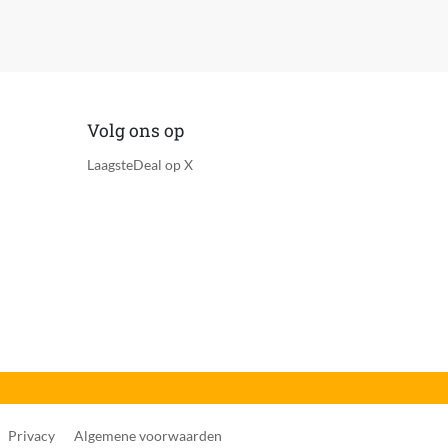
Slapen, Wandelen, Wielrennen, Zwemmen
Volg ons op
LaagsteDeal op X
Privacy
Algemene voorwaarden