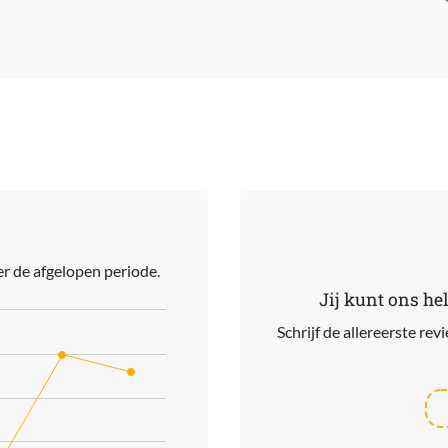
r de afgelopen periode.
Jij kunt ons he
Schrijf de allereerste re
ries.
s. Data ranges from 264 to 399.