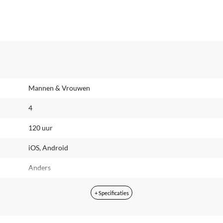
Mannen & Vrouwen
4
120 uur
iOS, Android
Anders
Ja
+ Specificaties
Bluetooth Low Energy