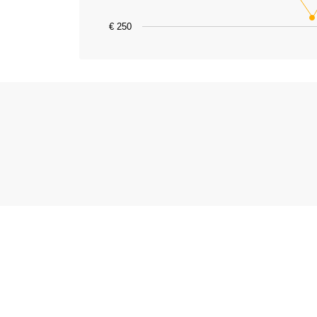
€ 250
End of interactive chart.