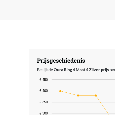
Prijsgeschiedenis
Bekijk de
Oura Ring 4 Maat 4 Zilver prijs
ove
Chart
€ 450
Line chart with 6 data points.
€ 400
The chart has 1 X axis displaying catego
€ 350
The chart has 1 Y axis displaying value
€ 300