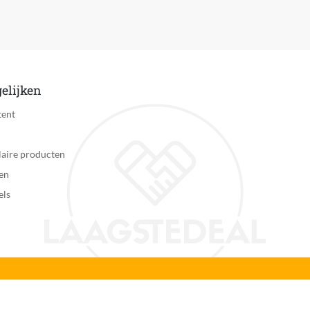
Inzicht in gezondheid
Fitness, Hardlopen, High-intensity interval training (HIIT), 
Notificaties ontvangen
Nee
elijken
Nee
tent
Ja
aire producten
Ja
en
els
Ja
Nee
Ja
Ja, bij aanmaken van account bij app
Ja