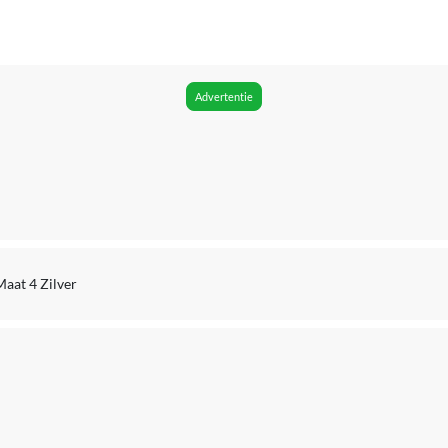
Nee
Geen Wi-Fi
Niet van toepassing
Advertentie
Met apparaten in het ecosysteem van fabrikant
Geen GPS
Ja
Ring
aat 4 Zilver
Titanium
Zilver
10 ATM (Zwemmen- & snorkelen)
IP68 (volledig stofdicht en volledig waterdicht)