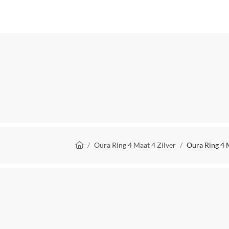
Kan zelfstandig met internet verbinden
WIFI
Mobiele data verbinding mogelijk
Compatibel met
Type GPS
Inclusief NFC
Soort activiteitstracker
Kruimelpad
Oura Ring 4 Maat 4 Zilver
Oura Ring 4 M
Materiaal
Kleur
Waterdichtheid
IP-certificering