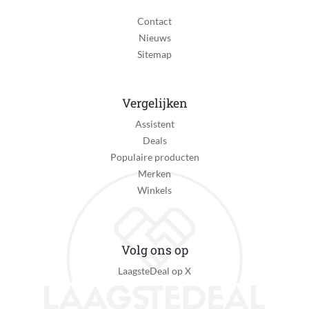
Contact
Waterdichtheid
Nieuws
10 ATM (Zwemmen- & snorkelen)
Sitemap
IP-certificering
IP68 (volledig stofdicht en volledig waterdicht)
Vergelijken
Primair gebruik smartwatch
Assistent
Inzicht in gezondheid
Deals
Activiteit
Populaire producten
Fitness, Hardlopen, High-intensity interval training
Merken
(HIIT), Slapen, Wandelen, Wielrennen, Zwemmen
Winkels
Smartphone functies
Notificaties ontvangen
Volg ons op
Geschikt om mee te betalen
LaagsteDeal op X
Nee
Met Valdetectie