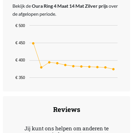
Bekijk de
Oura Ring 4 Maat 14 Mat Zilver prijs
over
de afgelopen periode.
Chart
€ 500
Line chart with 11 data points.
The chart has 1 X axis displaying categories.
€ 450
The chart has 1 Y axis displaying values. Data ranges from 374 to 
€ 400
€ 350
End of interactive chart.
Reviews
Jij kunt ons helpen om anderen te