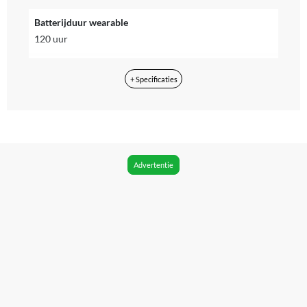
Batterijduur wearable
120 uur
Geschikt voor besturingssysteem
+ Specificaties
iOS, Android
Operatingsysteem
Anders
Bluetooth
Advertentie
Ja
Bluetooth versie
Bluetooth Low Energy
Kan zelfstandig met internet verbinden
Nee
WIFI
Geen Wi-Fi