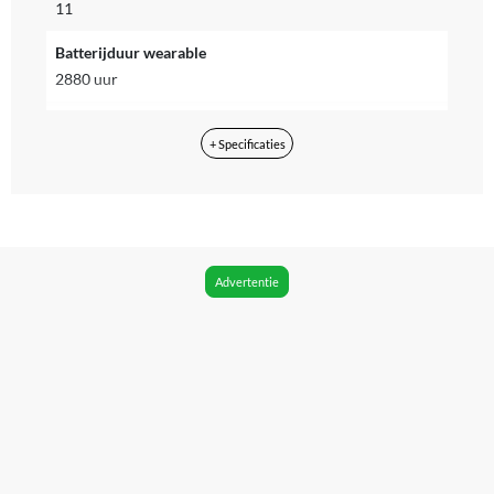
11
Batterijduur wearable
2880 uur
Geschikt voor besturingssysteem
+ Specificaties
iOS, Android
Operatingsysteem
Anders
Bluetooth
Advertentie
Ja
Bluetooth versie
Bluetooth Low Energy
Kan zelfstandig met internet verbinden
Nee
WIFI