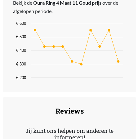
Bekijk de
Oura Ring 4 Maat 11 Goud prijs
over de
afgelopen periode.
Chart
€ 600
Line chart with 10 data points.
€ 500
The chart has 1 X axis displaying categories.
The chart has 1 Y axis displaying values. Data ranges from 299 to 
€ 400
€ 300
€ 200
End of interactive chart.
Reviews
Jij kunt ons helpen om anderen te
informeren!