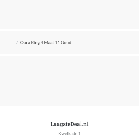
Geen Wi-Fi
Mobiele data verbinding mogelijk
Niet van toepassing
Compatibel met
Kruimelpad
Met apparaten in het ecosysteem van fabrikant
Oura Ring 4 Maat 11 Goud
Type GPS
Geen GPS
Inclusief NFC
Ja
Soort activiteitstracker
Sizing Kit
Materiaal
Titanium
LaagsteDeal.nl
Kwelkade 1
Kleur