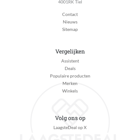
4001RK Tiel
Goud
Contact
Waterdichtheid
Nieuws
10 ATM (Zwemmen- & snorkelen)
Sitemap
IP-certificering
IP68 (volledig stofdicht en volledig waterdicht)
Vergelijken
Primair gebruik smartwatch
Assistent
Inzicht in gezondheid
Deals
Activiteit
Populaire producten
Fitness, Hardlopen, High-intensity interval training
Merken
(HIIT), Slapen, Wandelen, Wielrennen, Zwemmen
Winkels
Smartphone functies
Notificaties ontvangen
Volg ons op
Geschikt om mee te betalen
LaagsteDeal op X
Nee