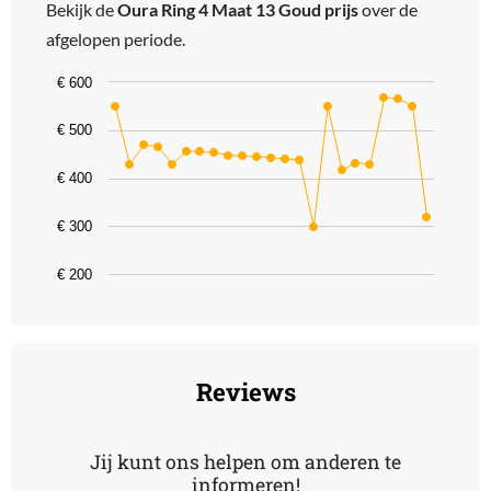
Bekijk de
Oura Ring 4 Maat 13 Goud prijs
over de
afgelopen periode.
Chart
€ 600
Line chart with 23 data points.
€ 500
The chart has 1 X axis displaying categories.
The chart has 1 Y axis displaying values. Data ranges from 299 to 
€ 400
€ 300
€ 200
End of interactive chart.
Reviews
Jij kunt ons helpen om anderen te
informeren!