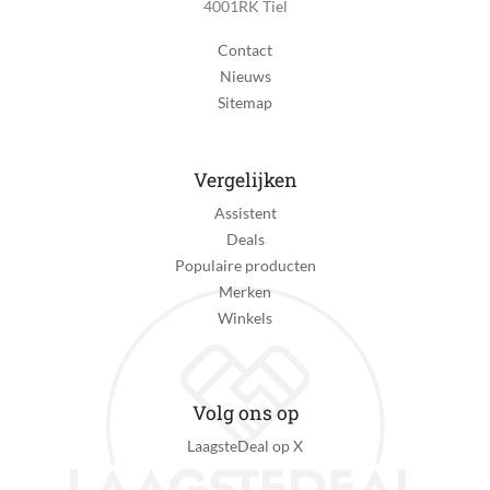
4001RK Tiel
Goud
Contact
Waterdichtheid
Nieuws
10 ATM (Zwemmen- & snorkelen)
Sitemap
IP-certificering
IP68 (volledig stofdicht en volledig waterdicht)
Vergelijken
Primair gebruik smartwatch
Assistent
Inzicht in gezondheid
Deals
Activiteit
Populaire producten
Fitness, Hardlopen, High-intensity interval training
Merken
(HIIT), Slapen, Wandelen, Wielrennen, Zwemmen
Winkels
Smartphone functies
Notificaties ontvangen
Volg ons op
Geschikt om mee te betalen
LaagsteDeal op X
Nee