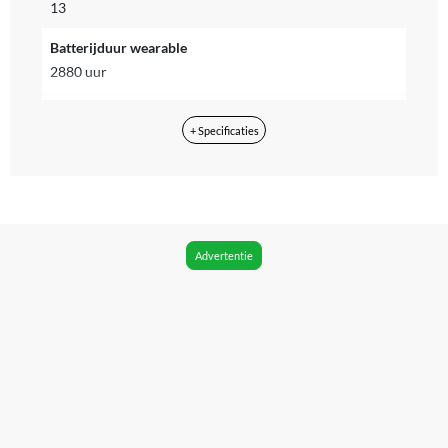
13
Batterijduur wearable
2880 uur
Geschikt voor besturingssysteem
+ Specificaties
iOS, Android
Operatingsysteem
Anders
Bluetooth
Advertentie
Ja
Bluetooth versie
Bluetooth Low Energy
Kan zelfstandig met internet verbinden
Nee
WIFI