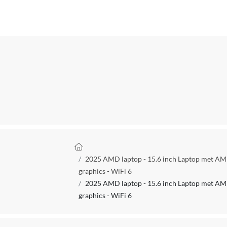
Aantal processorkernen
Maximale processor turbo frequentie
Intern geheugen
RAM geheugen uitbreidbaar
Opslagcapaciteit
Opslag media
Harddisk -interface
Kruimelpad
Opslagcapaciteit SSD
2025 AMD laptop - 15.6 inch Laptop met AM
Type extern geheugenslot
graphics - WiFi 6
2025 AMD laptop - 15.6 inch Laptop met AM
Type videokaart
graphics - WiFi 6
Operatingsysteem