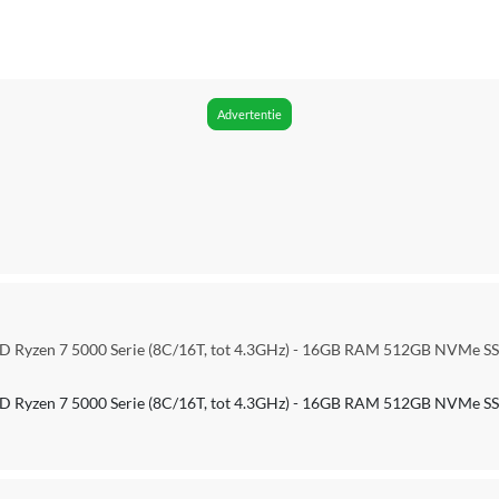
8
4.3
16 GB
Advertentie
Ja
512 GB
SSD
SATA
512 GB
D Ryzen 7 5000 Serie (8C/16T, tot 4.3GHz) - 16GB RAM 512GB NVMe S
Micro SD
D Ryzen 7 5000 Serie (8C/16T, tot 4.3GHz) - 16GB RAM 512GB NVMe S
AMD Radeon Graphics
Windows 11 Pro