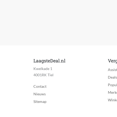
WIFI
Bluetooth versie
Bedrade snelheid
Aantal usb-poorten
Aantal USB type A
Aantal USB type C
LaagsteDeal.nl
Verg
USB-C met Displayport functie
Kwelkade 1
Assis
4001RK Tiel
Aantal HDMI aansluitingen
Deals
Popul
Mini DisplayPort
Contact
Merk
Nieuws
Aantal DisplayPort aansluitingen
Wink
Sitemap
Toetsenbord indeling
Numeriek keypad