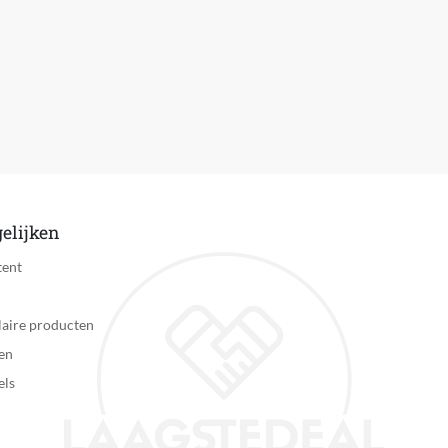
Ja, 802.11ax (WiFi 6)
Bluetooth 5.2
Niet bedraad
3
3
1
elijken
Ja
tent
1
aire producten
Geen
en
Geen
els
QWERTY
Ja