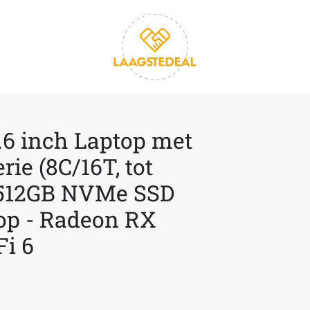
.6 inch Laptop met
ie (8C/16T, tot
 512GB NVMe SSD
op - Radeon RX
Fi 6