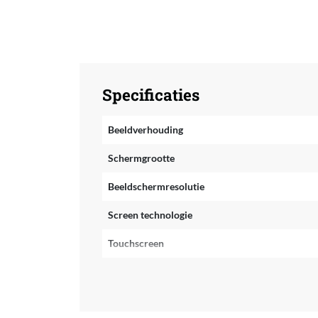
Specificaties
Beeldverhouding
Schermgrootte
Beeldschermresolutie
Screen technologie
Touchscreen
Type computer processor
Processor implementatie