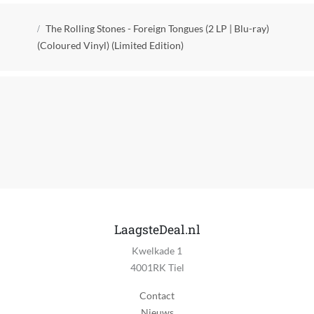
Compilatie
Kruimelpad
Nee
The Rolling Stones - Foreign Tongues (2 LP | Blu-ray)
(Coloured Vinyl) (Limited Edition)
Country
Tsjechië
Gezongen taal
Instrumentaal
Import
Nee
LP gewicht
180 g
LaagsteDeal.nl
LP kleur
Kwelkade 1
Yellow Vinyl
4001RK Tiel
Meerdere uitvoerende artiesten
Contact
Geen
Nieuws