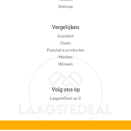
Muziekgenre
Sitemap
Rock
Productie jaar
Vergelijken
2026
Assistent
Soort verpakking
Deals
Amaray
Populaire producten
Merken
Verpakking breedte
Winkels
31.3 cm
Verpakking hoogte
0.8 cm
Volg ons op
LaagsteDeal op X
Verpakking lengte
31.4 cm
Verpakkingsgewicht
275 g