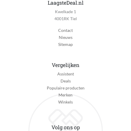
1.82 in
LaagsteDeal.nl
Kwelkade 1
Weergave horlogewijzers
4001RK Tiel
Digitaal
Contact
Touchscreen
Nieuws
Ja
Sitemap
Minimale polsomtrek
13 cm
Vergelijken
Maximale polsomtrek
Assistent
21 cm
Deals
Kleur horlogeband
Populaire producten
Zwart
Merken
Winkels
Materiaal horlogeband
Kunststof
Batterijduur wearable
Volg ons op