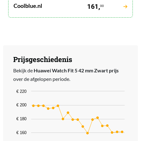
Coolblue.nl
161,
00
Prijsgeschiedenis
Bekijk de
Huawei Watch Fit 5 42 mm Zwart prijs
over de afgelopen periode.
Chart
€ 220
Line chart with 19 data points.
€ 200
The chart has 1 X axis displaying categories.
The chart has 1 Y axis displaying values. Data ranges from 159 to 
€ 180
€ 160