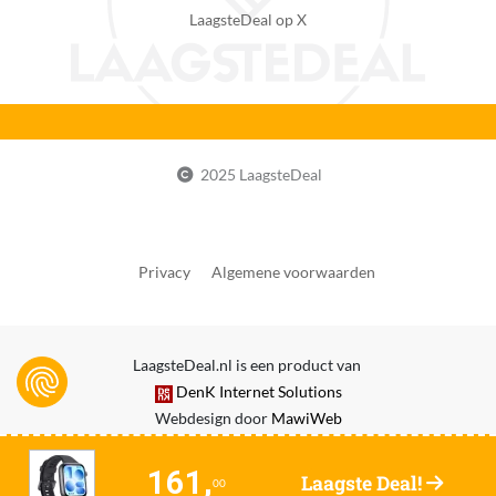
240 uur
LaagsteDeal op X
Batterijduur tijdens gebruik GPS
168 uur
Accu/batterij capaciteit in mAh
471 mAh
2025 LaagsteDeal
Draadloos opladen
Ja
Primair gebruik smartwatch
Privacy
Algemene voorwaarden
Als sieraad om je pols, Inzicht in gezondheid, Inzicht in
sport, Verlengstuk van je Android smartphone,
Verlengstuk van je Apple iPhone, Voor kinderen
LaagsteDeal.nl is een product van
Smartphone functies
DenK Internet Solutions
Apps installeren op smartwatch, Berichten versturen,
Webdesign door
MawiWeb
Camera, Geen notificaties, Muziekbediening vanaf
smartwatch, Notificaties ontvangen, Opnemen en
161,
Laagste Deal!
00
ophangen