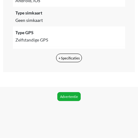
Android, iOS
Type simkaart
Geen simkaart
Type GPS
Zelfstandige GPS
Inclusief NFC
+ Specificaties
Ja
Geschikt om mee te betalen
Ja
WIFI
Advertentie
Geen Wi-Fi
Bluetooth
Ja
Bluetooth versie