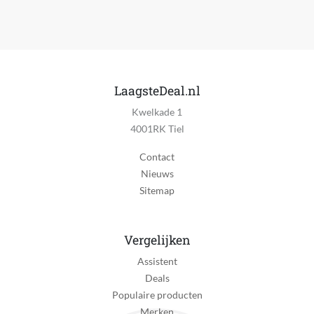
Verpakkingsgewicht
65 kg
Product gewicht
65 kg
LaagsteDeal.nl
Fabrieksgarantie termijn
Kwelkade 1
2 jaar
4001RK Tiel
Extra garantie
Contact
Geen extra garantie
Nieuws
Reparatie type
Sitemap
On-site repair
Verpakkingsinhoud
Vergelijken
Wasmachine
Assistent
Steenkool borstel motor
Deals
Koolborstelloze motor
Populaire producten
Merken