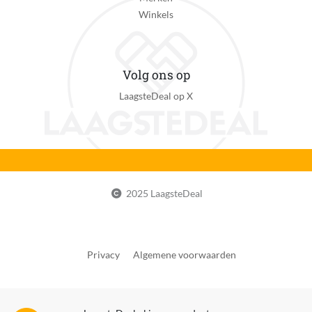
Waarde energielabel
Winkels
A
Energieverbruik per 100 cycli
306 kWh
Volg ons op
LaagsteDeal op X
Energie-efficiëntieklasse alleen wassen
A
Energieverbruik alleen wassen per 100 cycli
49 kWh
Waterverbruik per cyclus
2025 LaagsteDeal
49 l
Waterverbruik alleen wascyclus
49 l
Privacy
Algemene voorwaarden
Energie besparing
Nee