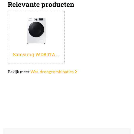
Relevante producten
Samsung WD80TA049BE - EcoBubble - 5000 serie - Was-droogcombinatie
Bekijk meer
Was-droogcombinaties