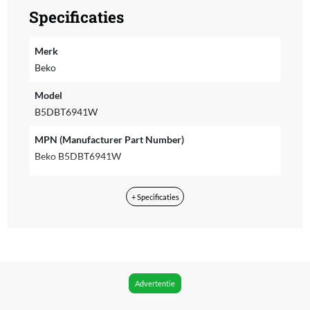
Specificaties
Merk
Beko
Model
B5DBT6941W
MPN (Manufacturer Part Number)
Beko B5DBT6941W
EAN
+ Specificaties
8690842725999
Taal bedieningspaneel
Duits
Taal handleiding
Advertentie
Universeel