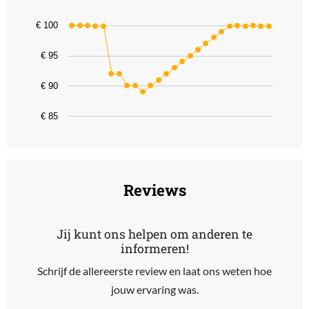
Line chart with 26 data points.
€ 100
The chart has 1 X axis displaying categories.
The chart has 1 Y axis displaying values. Data ranges from 89 to 1
€ 95
€ 90
€ 85
End of interactive chart.
Reviews
Jij kunt ons helpen om anderen te
informeren!
Schrijf de allereerste review en laat ons weten hoe
jouw ervaring was.