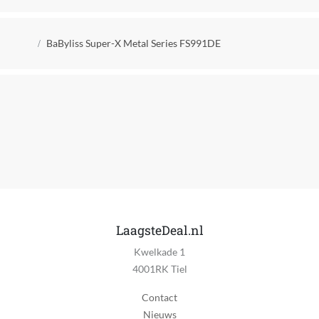
Verpakkingsinhoud
Kruimelpad
Dubbel scheerblad
BaByliss Super-X Metal Series FS991DE
Soort oplader
Op batterijen
Geschikt voor lichaamsdeel
Gezicht
Type baardgroei
Licht, Middel
Draadloos
Ja
LaagsteDeal.nl
Kwelkade 1
Bruikbaar tijdens laden
4001RK Tiel
Ja
Contact
Spoelbaar
Nieuws
Nee