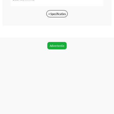
Voedingstype
+ Specificaties
Accu, Batterij
Met display
Nee
Kleur
Advertentie
Zwart;Grijs
Materiaal
Japans staal
Reparatie type
Carry-in
Uitzonderingen fabrieksgarantie
nvt
Fabrieksgarantie termijn
3 jaar