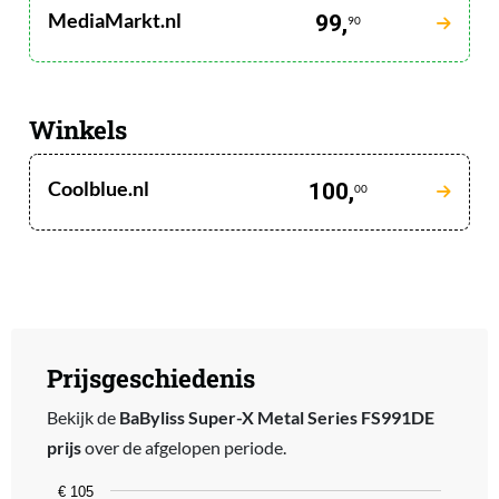
MediaMarkt.nl
99,
90
Winkels
Coolblue.nl
100,
00
Prijsgeschiedenis
Bekijk de
BaByliss Super-X Metal Series FS991DE
prijs
over de afgelopen periode.
Chart
€ 105