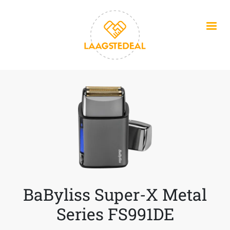
Overslaan en naar de inhoud gaan
BaByliss Super-X Metal
Series FS991DE