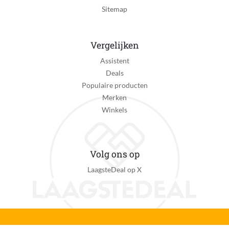
Sitemap
Reinigingsstation
Nee
Vergelijken
Schoonmaak indicator
Assistent
Nee
Deals
Oplaadtijd
Populaire producten
180 minuten
Merken
Winkels
Batterij duur
120 minuten
Type scheren
Volg ons op
Scheerbladen
LaagsteDeal op X
Materiaal messen
Japans staal
Aantal mesjes / scheerringen
2