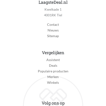
Ja
LaagsteDeal.nl
Kwelkade 1
Bruikbaar tijdens laden
4001RK Tiel
Nee
Contact
Spoelbaar
Nieuws
Ja
Sitemap
Reinigingsstation
Nee
Vergelijken
Schoonmaak indicator
Assistent
Nee
Deals
Oplaadtijd
Populaire producten
5 minuten
Merken
Winkels
Batterij duur
60 minuten
Type scheren
Volg ons op