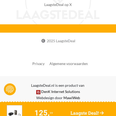
Scheerkoppen
LaagsteDeal op X
Materiaal messen
RVS
Aantal mesjes / scheerringen
2
2025 LaagsteDeal
Flexibele scheerkop
Ja
Vervangingsindicator kop of blad
Privacy
Algemene voorwaarden
Nee
Verwisselbare scheerkoppen
Nee
LaagsteDeal.nl is een product van
DenK Internet Solutions
Zelfslijpende messen
Webdesign door
MawiWeb
Ja
Geintegreerde precisietrimmer
125,
Laagste Deal!
99