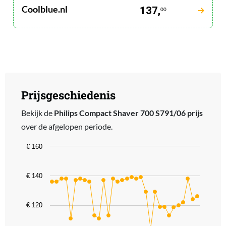
Coolblue.nl
137,
00
Prijsgeschiedenis
Bekijk de
Philips Compact Shaver 700 S791/06 prijs
over de afgelopen periode.
Chart
€ 160
Line chart with 32 data points.
The chart has 1 X axis displaying categories.
€ 140
The chart has 1 Y axis displaying values. Data ranges from 104 to 
€ 120