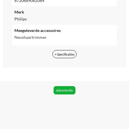
8720689062084
Merk
Philips
Meegeleverde accessoires
Neushaartrimmer
Voedingstype
+ Specificaties
Batterij, Accu
Met display
Ja
Kleur
Advertentie
Goud
Materiaal
RVS
Reparatie type