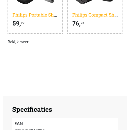
Philips Portable Shaver PQ888/06
Philips Compact Shaver 500 S591/05
59,
76,
99
95
Bekijk meer
Specificaties
EAN