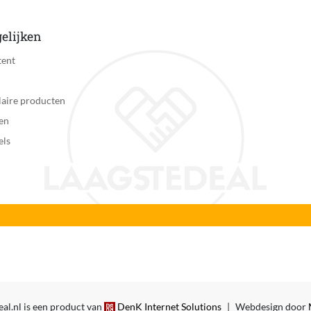
elijken
tent
aire producten
en
els
al.nl is een product van
DenK Internet Solutions
|
Webdesign door