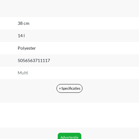
38 cm
14 l
Polyester
5056563711117
Multi
Ja
+ Specificaties
15 inch
Never out of stock
Kinderen
Vrouwen
Advertentie