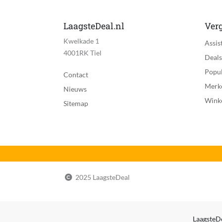
LaagsteDeal.nl
Verg
Kwelkade 1
Assis
4001RK Tiel
Deals
Popul
Contact
Merk
Nieuws
Wink
Sitemap
2025 LaagsteDeal
LaagsteDe