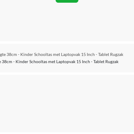
William Lamb Group Ltd
Nee
Printopdruk
Normale rugzak
e 38cm - Kinder Schooltas met Laptopvak 15 Inch - Tablet Rugzak
Niet waterbestendig
8cm - Kinder Schooltas met Laptopvak 15 Inch - Tablet Rugzak
5056563711117