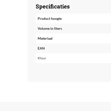
Specificaties
Product hoogte
Volume in liters
Materiaal
EAN
Kleur
Inclusief laptopvak
Geschikt voor laptopafmeting
Seizoenscollectie
Doelgroep
Geslacht