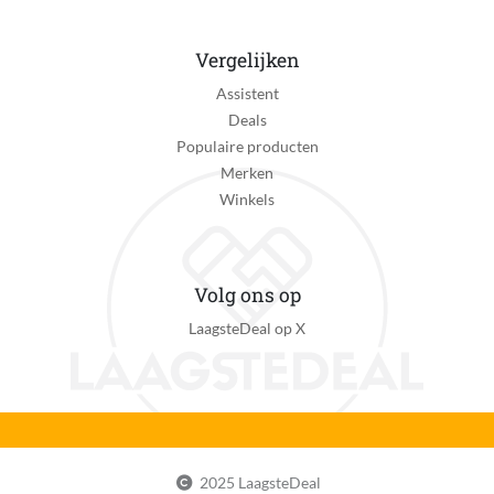
Effen
Personage
Vergelijken
Geen personage
Assistent
Schoenopties
Deals
Geen opties
Populaire producten
Merken
Sluiting
Winkels
Elastiek
Uitneembare zool
Nee
Volg ons op
LaagsteDeal op X
Verpakking breedte
247 mm
Verpakking hoogte
129 mm
Verpakking lengte
2025 LaagsteDeal