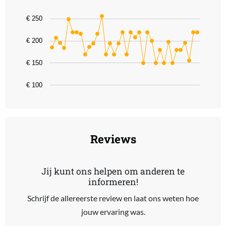
Line chart with 36 data points.
€ 250
The chart has 1 X axis displaying categories.
The chart has 1 Y axis displaying values. Data ranges from 149 to 
€ 200
€ 150
€ 100
End of interactive chart.
Reviews
Jij kunt ons helpen om anderen te
informeren!
Schrijf de allereerste review en laat ons weten hoe
jouw ervaring was.