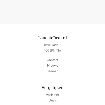
Aantal meegeleverde accu's/batterijen
Geen
Batterij duur
50 minuten
LaagsteDeal.nl
Draadloos
Ja
Kwelkade 1
4001RK Tiel
Bruikbaar tijdens laden
Nee
Contact
Nieuws
Geschikt voor gebruik
Sitemap
Droog scheren
Nat en droog te gebruiken
Vergelijken
Ja
Assistent
Spoelbaar
Deals
Ja