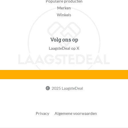
Populaire producten
Merken
Geschikt voor lichaamsdeel
Winkels
Armen, Benen, Gezicht, Oksel
Verkoelend element
Nee
Volg ons op
Extra brede epileerkop
LaagsteDeal op X
Ja
Flexibele scheerkop
Ja
Verlichting
2025 LaagsteDeal
Ja
Gezichtsreinigingsborstel optie
Reinigen, Masseren, Epileren
Privacy
Algemene voorwaarden
Snel laden functionaliteit
Nee