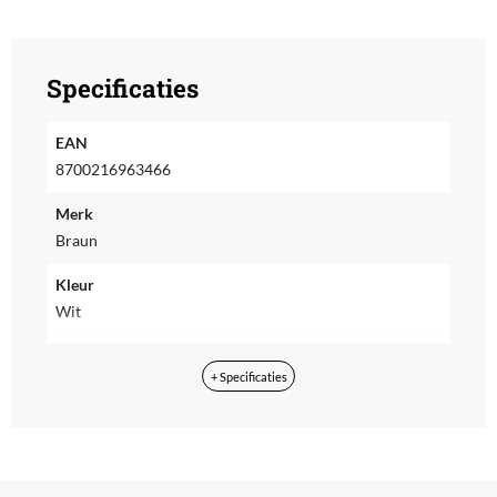
Specificaties
EAN
8700216963466
Merk
Braun
Kleur
Wit
Reparatie type
+ Specificaties
On-site repair
Fabrieksgarantie termijn
2 jaar