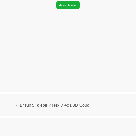
Uitzonderingen fabrieksgarantie
Advertentie
nvt
Meegeleverde accessoires
Massage opzetstuk, Reinigingsborsteltje, Reisetui,
Scheeropzetstuk, Scrub opzetstuk, Trimmer opzetstuk
Verpakkingsinhoud
Braun epilator, mini bodytrimmer, scheerkop, trimkam,
exfoliatieborstel met beschermkapje, massagepad,
huidcontactopzetstuk, etui, reinigingsborsteltje,
smartplug
Materiaal
Niet van toepassing
Kruimelpad
Braun Silk-epil 9 Flex 9-481 3D Goud
Voedingstype
Accu
Materiaal pincetten
Niet van toepassing