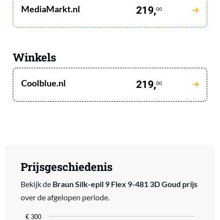
MediaMarkt.nl
219,
00
Winkels
Coolblue.nl
219,
00
Prijsgeschiedenis
Bekijk de
Braun Silk-epil 9 Flex 9-481 3D Goud prijs
over de afgelopen periode.
Chart
€ 300