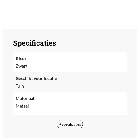
Specificaties
Kleur
Zwart
Geschikt voor locatie
Tuin
Materiaal
Metaal
Type houtskoolbarbecue
+ Specificaties
Kogelbarbecue
Inclusief hoes