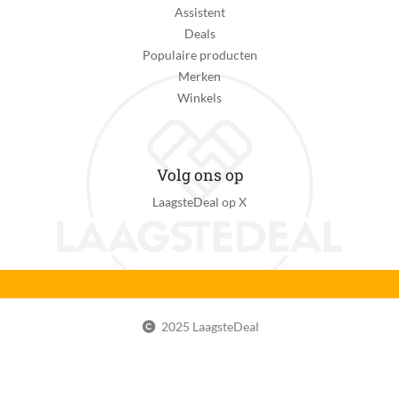
Assistent
Ja
Deals
Inclusief onderstel
Populaire producten
Ja
Merken
Winkels
Inclusief slang
Nee
Met zijbrander
Volg ons op
Nee
LaagsteDeal op X
Met zijtafel
Nee
Aantal branders
0
2025 LaagsteDeal
EAN
0077924915895
Fabrieksgarantie termijn