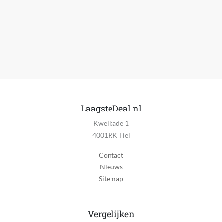
13
Met handgreep / handgrepen
Ja
Inclusief deksel
Ja
Inclusief wielen
Ja
LaagsteDeal.nl
Kwelkade 1
Vet collector
4001RK Tiel
Ja
Contact
Inclusief thermometer
Nieuws
Ja
Sitemap
Inclusief verwijderbare aslade
Ja
Vergelijken
Inclusief luchtrooster