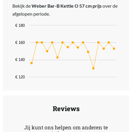
Bekijk de
Weber Bar-B Kettle O 57 cm prijs
over de
afgelopen periode.
Chart
€ 180
Line chart with 17 data points.
The chart has 1 X axis displaying categories.
€ 160
The chart has 1 Y axis displaying values. Data ranges from 130 to 
€ 140
€ 120
End of interactive chart.
Reviews
Jij kunt ons helpen om anderen te