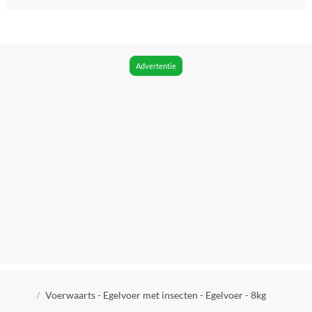
EAN
8718481096369
Advertentie
Kruimelpad
Voerwaarts - Egelvoer met insecten - Egelvoer - 8kg