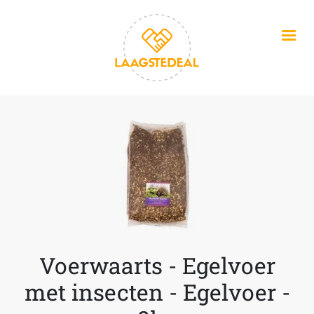
Overslaan en naar de inhoud gaan
Voerwaarts - Egelvoer
met insecten - Egelvoer -