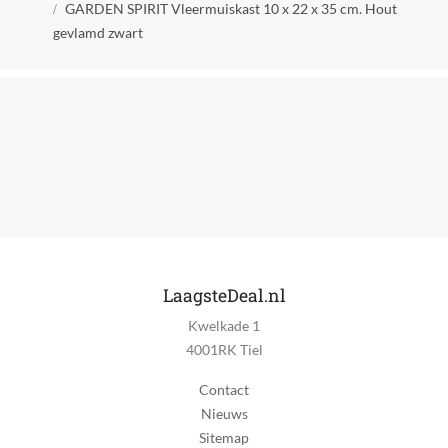
Kruimelpad
8718247850037
GARDEN SPIRIT Vleermuiskast 10 x 22 x 35 cm. Hout
gevlamd zwart
LaagsteDeal.nl
Kwelkade 1
4001RK Tiel
Contact
Nieuws
Sitemap