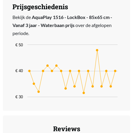
Prijsgeschiedenis
Bekijk de
AquaPlay 1516 - LockBox - 85x65 cm -
Vanaf 3 jaar - Waterbaan prijs
over de afgelopen
periode.
Chart
€ 50
Line chart with 20 data points.
The chart has 1 X axis displaying categories.
The chart has 1 Y axis displaying values. Data ranges from 31.53 t
€ 40
€ 30
End of interactive chart.
Reviews