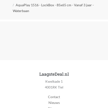
Kruimelpad
Geen personage
AquaPlay 1516 - LockBox - 85x65 cm - Vanaf 3 jaar -
Waterbaan
Personage van toepassing
Nee
Product breedte
65 cm
Product gewicht
1.90 kg
Product hoogte
22 cm
LaagsteDeal.nl
Product lengte
Kwelkade 1
85 cm
4001RK Tiel
Veiligheidswaarschuwingen
Contact
Niet geschikt voor kinderen onder (3) jaar. Voor gebruik
Nieuws
onder toezicht van volwassenen.