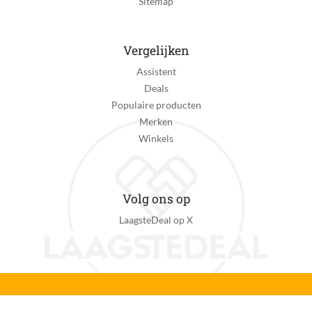
Sitemap
Verpakking breedte
432 mm
Vergelijken
Verpakking hoogte
Assistent
196 mm
Deals
Verpakking lengte
Populaire producten
524 mm
Merken
Winkels
Verpakkingsgewicht
2.51 kg
EAN
Volg ons op
7313400015165
LaagsteDeal op X