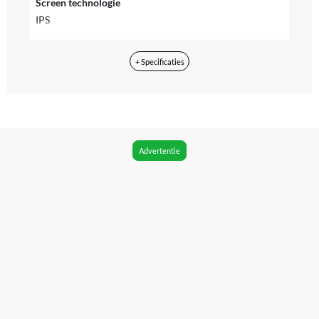
Screen technologie
IPS
Touchscreen
+ Specificaties
Nee
Helderheid
500
Type computer processor
Advertentie
Apple M5
Processor implementatie
M5
Aantal processorkernen
10
Intern geheugen
16 GB