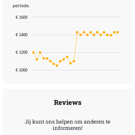
periode.
Chart
€ 1600
Line chart with 26 data points.
The chart has 1 X axis displaying categories.
€ 1400
The chart has 1 Y axis displaying values. Data ranges from 1049 t
€ 1200
€ 1000
End of interactive chart.
Reviews
Jij kunt ons helpen om anderen te
informeren!