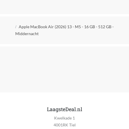
RAM geheugen uitbreidbaar
Nee
Maximum intern geheugen
Kruimelpad
16 GB
Apple MacBook Air (2026) 13 - M5 - 16 GB - 512 GB -
Middernacht
Opslagcapaciteit
512 GB
Opslag media
SSD
Opslagcapaciteit SSD
512 GB
Type extern geheugenslot
Geen extern geheugenslot
LaagsteDeal.nl
Type videokaart
Kwelkade 1
Apple M5 (10-core)
4001RK Tiel