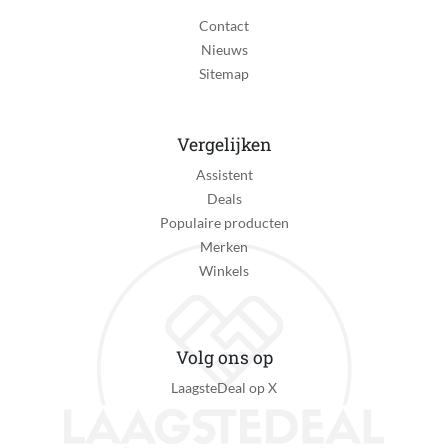
Videokaart model
Contact
Onboard videokaart
Nieuws
Videokaartgeheugen
Sitemap
Gedeeld
Operatingsysteem
Vergelijken
Mac OS
Assistent
WIFI
Deals
Ja, 802.11be (WiFi 7)
Populaire producten
Merken
Bedrade snelheid
Winkels
Niet bedraad
Aantal USB type A
0
Volg ons op
LaagsteDeal op X
Aantal USB type C
2