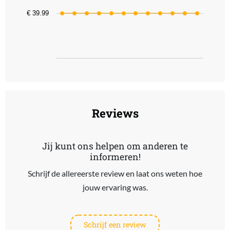
The chart has 1 Y axis displaying values. Data ranges from 39.99 t
€ 39.99
End of interactive chart.
Reviews
Jij kunt ons helpen om anderen te
informeren!
Schrijf de allereerste review en laat ons weten hoe
jouw ervaring was.
Schrijf een review