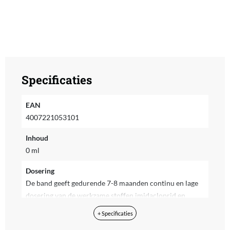
Specificaties
EAN
4007221053101
Inhoud
0 ml
Dosering
De band geeft gedurende 7-8 maanden continu en lage
dosering van de werkzame stoffen imidacloprid en
flumethrine vrij. Hierdoor blijft je hond veilig voor
+ Specificaties
vlooien en teken.