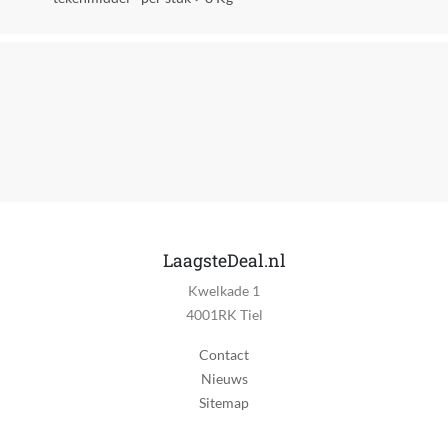
Bijwerkingen
Beschermt tot 8 maanden tegen de ontwikkeling van
vlooienlarven in de omgeving van jouw hond.
Registratienummer
125579
Aantal consumenteneenheden (CE)
1
Aantal producten in consumenteneenheid (CE)
1
LaagsteDeal.nl
Gewicht hond
Kwelkade 1
Vanaf 40kg, 10 - 20kg, 20 - 40kg
4001RK Tiel
Leeftijd dier
Contact
Adult hond (2-8 jaar)
Nieuws
Sitemap
Maat
L