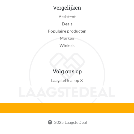
Vergelijken
Product breedte
5 cm
Assistent
Deals
Product gewicht
Populaire producten
130 g
Merken
Winkels
Product hoogte
2 cm
Product lengte
Volg ons op
70 cm
LaagsteDeal op X
Taal handleiding
Universeel
Type anti-vlo en -teekmiddel
Halsbanden
2025 LaagsteDeal
Type dieren
Hond