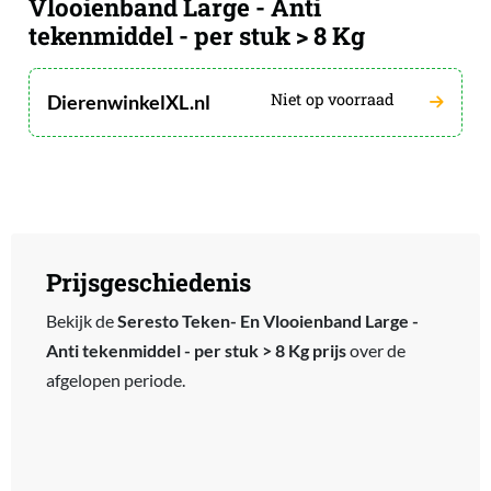
Vlooienband Large - Anti
tekenmiddel - per stuk > 8 Kg
Niet op voorraad
DierenwinkelXL.nl
Prijsgeschiedenis
Bekijk de
Seresto Teken- En Vlooienband Large -
Anti tekenmiddel - per stuk > 8 Kg prijs
over de
afgelopen periode.
Chart
Line chart with 12 data points.
The chart has 1 X axis displaying categories.