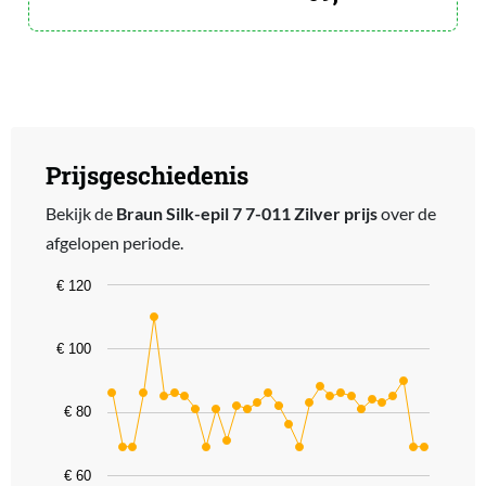
Prijsgeschiedenis
Bekijk de
Braun Silk-epil 7 7-011 Zilver prijs
over de
afgelopen periode.
Chart
€ 120
Line chart with 31 data points.
The chart has 1 X axis displaying categories.
€ 100
The chart has 1 Y axis displaying values. Data ranges from 69 to 1
€ 80
€ 60