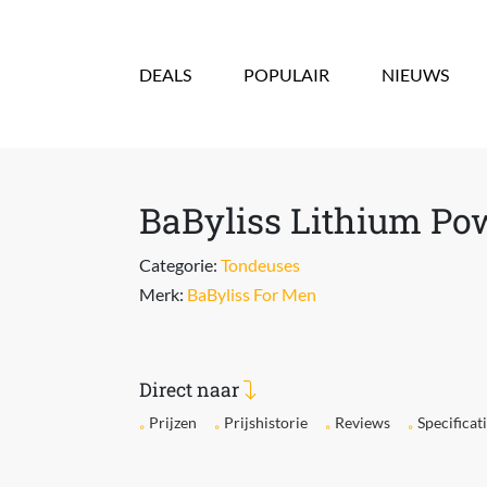
Overslaan en naar de inhoud gaan
DEALS
POPULAIR
NIEUWS
BaByliss Lithium Po
Categorie:
Tondeuses
Merk:
BaByliss For Men
Direct naar
Prijzen
Prijshistorie
Reviews
Specificat