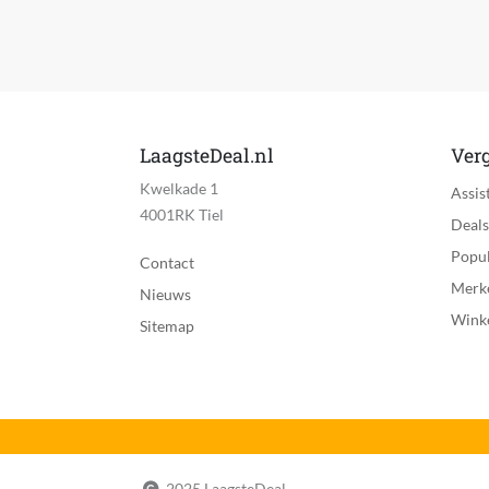
Materiaal messen
Zelfslijpende messen
Verstelbare kammen
Manier van lengte-instelling
LaagsteDeal.nl
Verg
Kwelkade 1
Maximale verstelbare lengte
Assis
4001RK Tiel
Deals
Minimale verstelbare lengte
Popul
Contact
Tussenstappen lengte-instelling
Merk
Nieuws
Wink
Zelfsmerende messen
Sitemap
Snel laden functionaliteit
Turbo feature
CE markering
2025 LaagsteDeal