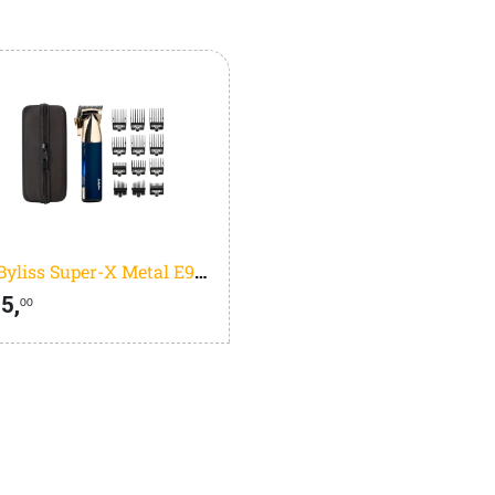
BaByliss Super-X Metal E992E
5,
00