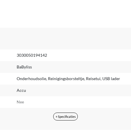
3030050194142
BaByliss
Onderhoudsolie, Reinigingsborsteltje, Reisetui, USB lader
Accu
Nee
Grijs
+ Specificaties
RVS