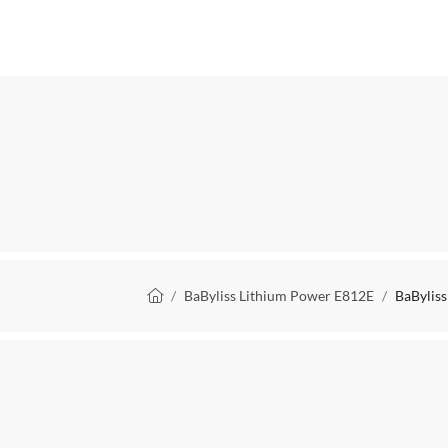
Reparatie type
Uitzonderingen fabrieksgarantie
Fabrieksgarantie termijn
Verpakkingsinhoud
Soort oplader
Geschikt voor lichaamsdeel
Draadloos
Kruimelpad
BaByliss Lithium Power E812E
BaBylis
Bruikbaar tijdens laden
Spoelbaar
Oplaadtijd
Batterij duur