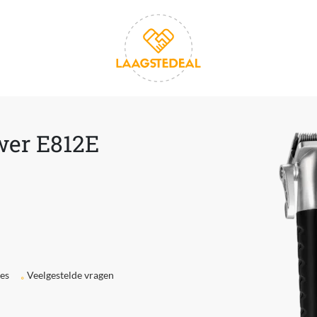
wer E812E
ies
Veelgestelde vragen