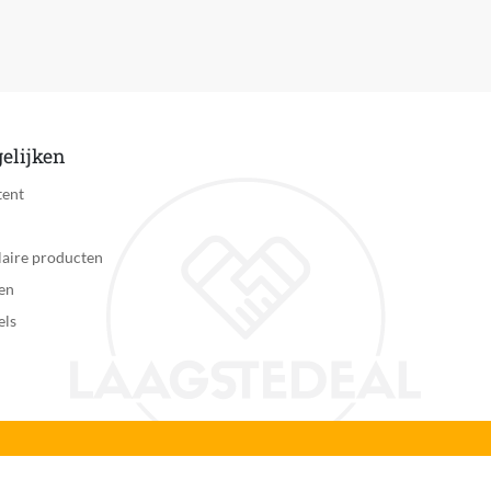
RVS
Nee
Ja
Opzetbare kammen
elijken
25 mm
tent
0.8 mm
aire producten
3 mm
en
els
Nee
Ja
Nee
Zichtbaar