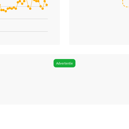
ries.
. Data ranges from 37.5 to 62.
Advertentie