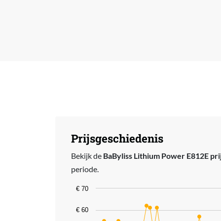
Prijsgeschiedenis
Bekijk de
BaByliss Lithium Power E812E pri
periode.
Chart
€ 70
Line chart with 59 data points.
€ 60