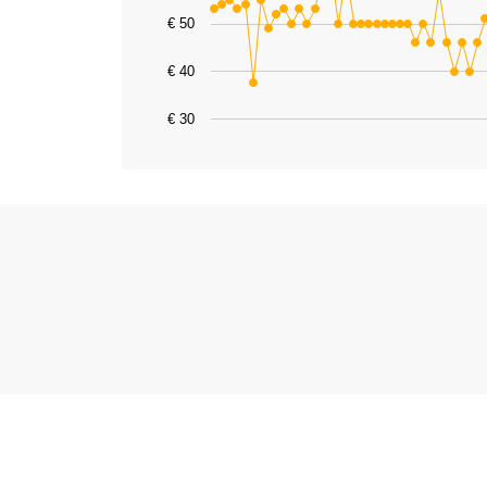
The chart has 1 X axis displaying catego
€ 50
The chart has 1 Y axis displaying values
€ 40
€ 30
End of interactive chart.