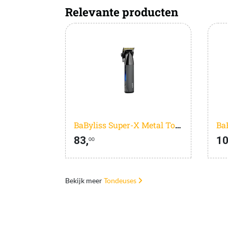
Relevante producten
BaByliss Super-X Metal Tondeuse E991E
83,
10
00
Bekijk meer
Tondeuses