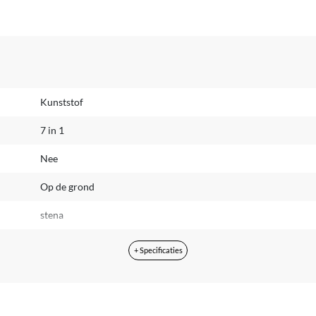
Kunststof
7 in 1
Nee
Op de grond
stena
8721008861203
+ Specificaties
CE
Nederlands