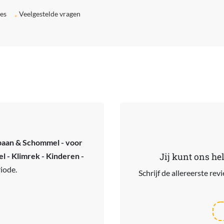
ies
Veelgestelde vragen
ijbaan & Schommel - voor
l - Klimrek - Kinderen -
Jij kunt ons he
iode.
Schrijf de allereerste re