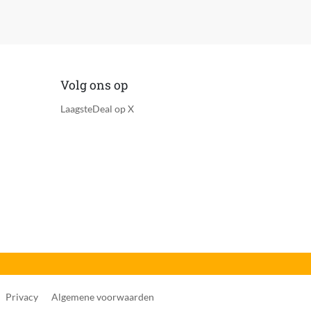
Volg ons op
ikt voor kinderen onder (1) jaar. Voor gebruik
LaagsteDeal op X
Privacy
Algemene voorwaarden