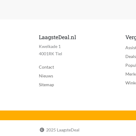
Product breedte
Product hoogte
Product lengte
LaagsteDeal.nl
Verg
Veiligheidswaarschuwingen
Kwelkade 1
Assis
4001RK Tiel
Deals
Voedingstype
Popul
Contact
Voor binnen of buiten
Merk
Nieuws
Wink
Voorgeboorde onderdelen
Sitemap
Voorgemonteerd
eWaste
EAN
2025 LaagsteDeal