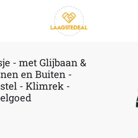
sje - met Glijbaan &
nen en Buiten -
stel - Klimrek -
eelgoed