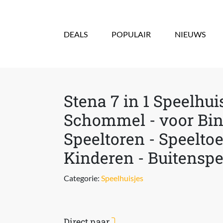
Overslaan en naar de inhoud gaan
DEALS
POPULAIR
NIEUWS
Stena 7 in 1 Speelhui
Schommel - voor Bin
Speeltoren - Speeltoe
Kinderen - Buitensp
Categorie:
Speelhuisjes
Direct naar