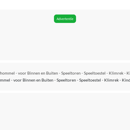
8 jaar
1 jaar
Advertentie
Zichtbaar
Geen fabrieksgarantie
Nee
Ja
Schommel - voor Binnen en Buiten - Speeltoren - Speeltoestel - Klimrek - 
Nee
ommel - voor Binnen en Buiten - Speeltoren - Speeltoestel - Klimrek - Ki
Nee
Nee
Nee
Nee