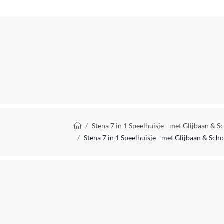
Aanbevolen maximum leeftijd
Aanbevolen minimum leeftijd
CE markering
Fabrieksgarantie termijn
Met deurbel
Met glijbaan
Kruimelpad
Stena 7 in 1 Speelhuisje - met Glijbaan & 
Met keuken
Stena 7 in 1 Speelhuisje - met Glijbaan & Sch
Met klimwand
Met meubels
Met veranda
Met zandbak