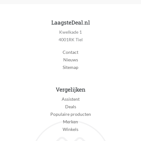
Android, iOS, iPadOS
Automatische kattenbak
LaagsteDeal.nl
Ja
Kwelkade 1
4001RK Tiel
Betaalde diensten vereist
Nee
Contact
Nieuws
Bluetooth vereist
Sitemap
Nee
CE markering
Zichtbaar
Vergelijken
Assistent
Compatibel met
Deals
Met meerdere apparaten, bekijk details in de
Populaire producten
productinformatie
Merken
Delen van gebruikersgegevens vereist
Winkels
Nee