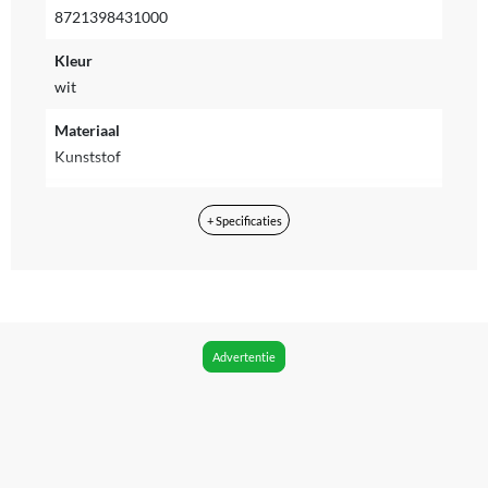
8721398431000
Kleur
wit
Materiaal
Kunststof
Inhoud
+ Specificaties
82 l
Inclusief lade(s)
Ja
Verpakkingsinhoud
Advertentie
1x Zelfreinigende kattenbak Innova Litter Box Pro 1x
kattenbakmat 1x Adapter 1x Nederlandse Handleiding
75x Opvangzakjes (5 rollen), 6x deodorizer (geurblokjes)
Product lengte
59 cm