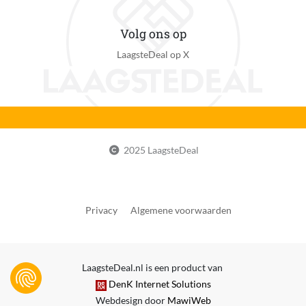
Geschikt voor aantal katten
Volg ons op
4
LaagsteDeal op X
Geschikt voor kittens
Ja
Geschikt voor type kattenbakvulling
Klontvormend
Grote kattenbak
2025 LaagsteDeal
Ja
Introductiejaar
2025
Privacy
Algemene voorwaarden
Introductiemaand
Maart
LaagsteDeal.nl is een product van
Kan zelfstandig met internet verbinden
DenK Internet Solutions
Ja
Webdesign door
MawiWeb