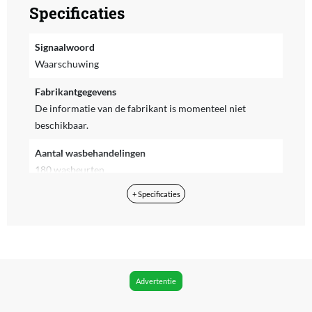
Specificaties
Signaalwoord
Waarschuwing
Fabrikantgegevens
De informatie van de fabrikant is momenteel niet
beschikbaar.
Aantal wasbehandelingen
180 wasbeurten
+ Specificaties
Geschikt voor
Gekleurde Was
Inhoud
5 kg
Advertentie
Substantie
Poeder