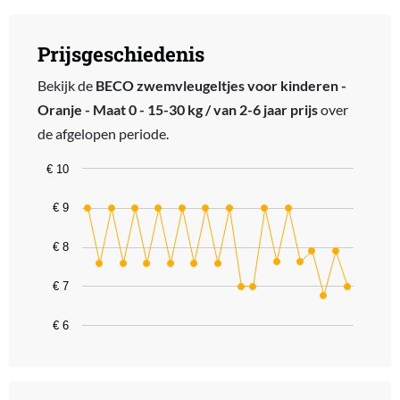
Prijsgeschiedenis
Bekijk de
BECO zwemvleugeltjes voor kinderen -
Oranje - Maat 0 - 15-30 kg / van 2-6 jaar prijs
over
de afgelopen periode.
Chart
€ 10
Line chart with 23 data points.
€ 9
The chart has 1 X axis displaying categories.
The chart has 1 Y axis displaying values. Data ranges from 6.76 to 
€ 8
€ 7
€ 6
End of interactive chart.