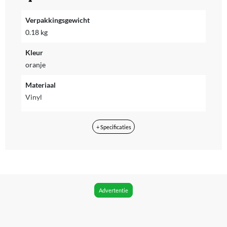
Verpakkingsgewicht
0.18 kg
Kleur
oranje
Materiaal
Vinyl
Max. belastbaar gewicht
+ Specificaties
30 kg
Merk
BECO
MPN (Manufacturer Part Number)
Advertentie
09703
EAN
4013368097038