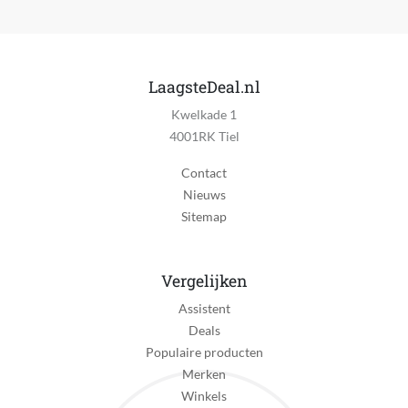
Personage van toepassing
Nee
LaagsteDeal.nl
Taal handleiding
Kwelkade 1
Duits, Engels, Frans, Nederlands
4001RK Tiel
Verpakking breedte
Contact
164 mm
Nieuws
Verpakking hoogte
Sitemap
45 mm
Verpakking lengte
Vergelijken
222 mm
Assistent
EAN
Deals
4013368097038
Populaire producten
Merken
Winkels