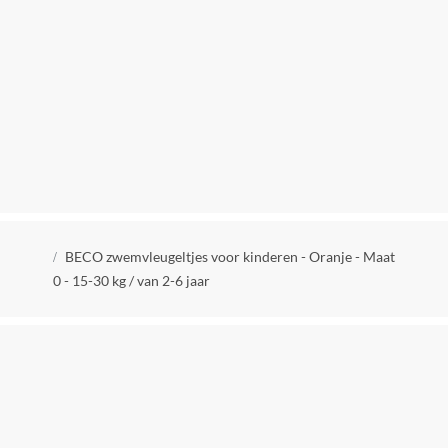
Kwaliteitslabel
TüV
Aanbevolen maximum leeftijd
6 jaar
Aanbevolen minimum leeftijd
2 jaar
CE markering
Kruimelpad
Zichtbaar
BECO zwemvleugeltjes voor kinderen - Oranje - Maat
0 - 15-30 kg / van 2-6 jaar
Geslacht
Jongens en meisjes
Instantie keurmerk
TUV Rheinland LGA Products GmbH
Personage
Geen personage