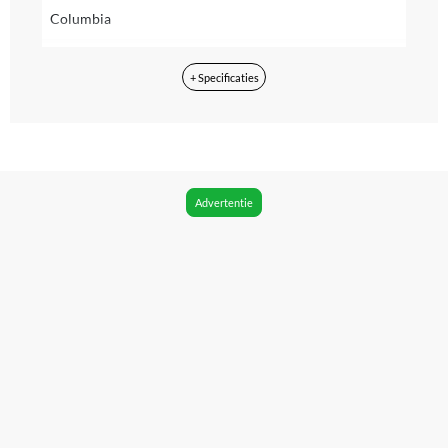
Columbia
EAN
+ Specificaties
0198029458527
Drager
CD
Type uitvoering
Advertentie
Deluxe Edition
Aantal stuks in verpakking
1 stuk(s)
Mono of stereo
Stereo
Box set
Nee
Compilatie