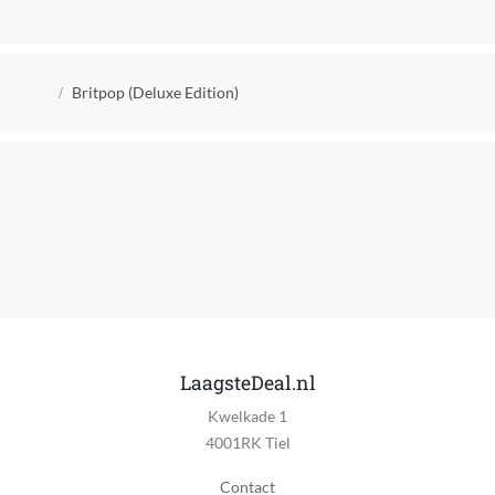
Nee
Country
Kruimelpad
Oostenrijk
Britpop (Deluxe Edition)
Gezongen taal
Engels
Import
Nee
Meerdere uitvoerende artiesten
Geen
Muziekgenre
Pop
LaagsteDeal.nl
Kwelkade 1
Soort verpakking
4001RK Tiel
Jewel Case
Contact
EAN