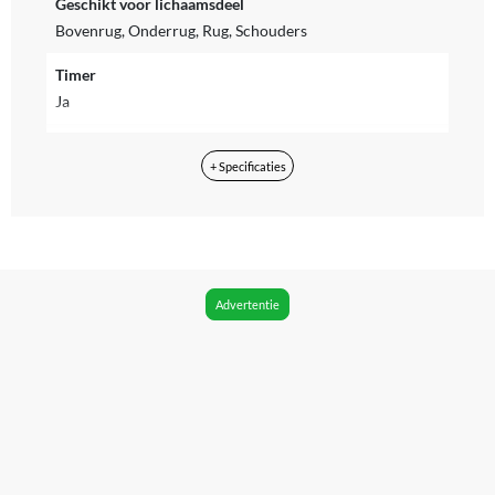
Geschikt voor lichaamsdeel
Bovenrug, Onderrug, Rug, Schouders
Timer
Ja
Hoogte instelbaar
+ Specificaties
Nee
Snoerlengte
100 cm
Afstandsbediening
Advertentie
Nee
Verpakkingsinhoud
• Snoerloos Shiatsu rugmassageapparaat • Snelstartgids
• USB-C oplaadkabel
Merk
Medisana