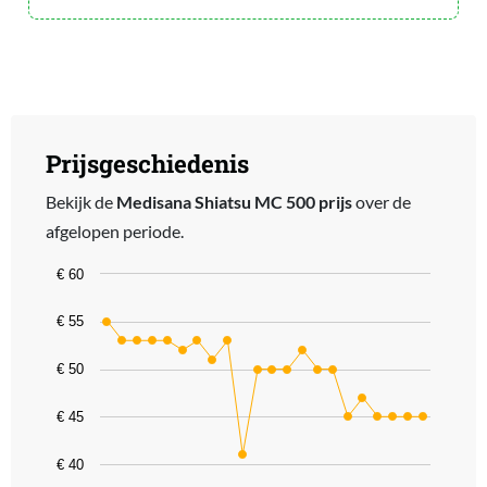
Prijsgeschiedenis
Bekijk de
Medisana Shiatsu MC 500 prijs
over de
afgelopen periode.
Chart
€ 60
Line chart with 22 data points.
€ 55
The chart has 1 X axis displaying categories.
The chart has 1 Y axis displaying values. Data ranges from 40.99 t
€ 50
€ 45
€ 40