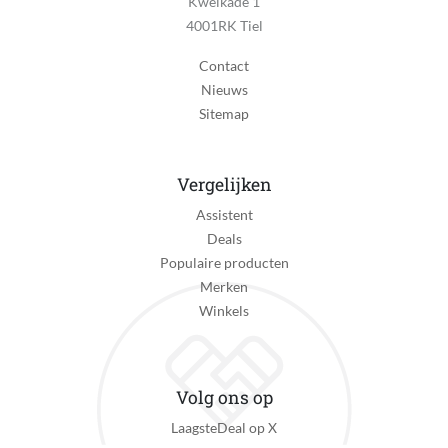
Kwelkade 1
4001RK Tiel
MPN (Manufacturer Part Number)
88966
Contact
Nieuws
Materiaal
Sitemap
Katoen, Stof
Maximale batterijduur
0 uur
Vergelijken
Assistent
Reparatie type
Deals
Carry-in
Populaire producten
Type massage apparaat
Merken
Massage-kussen
Winkels
Uitzonderingen fabrieksgarantie
-
Volg ons op
Verpakking breedte
LaagsteDeal op X
393 mm