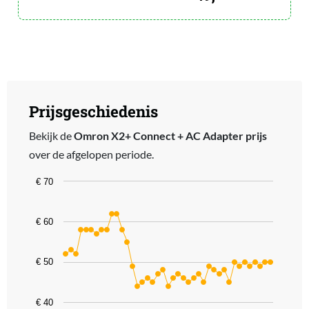
Prijsgeschiedenis
Bekijk de
Omron X2+ Connect + AC Adapter prijs
over de afgelopen periode.
Chart
€ 70
Line chart with 41 data points.
The chart has 1 X axis displaying categories.
€ 60
The chart has 1 Y axis displaying values. Data ranges from 43.99 t
€ 50
€ 40