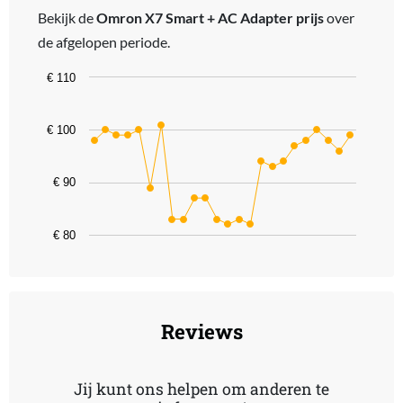
Bekijk de
Omron X7 Smart + AC Adapter prijs
over
de afgelopen periode.
Chart
€ 110
Line chart with 24 data points.
The chart has 1 X axis displaying categories.
€ 100
The chart has 1 Y axis displaying values. Data ranges from 82 to 1
€ 90
€ 80
End of interactive chart.
Reviews
Jij kunt ons helpen om anderen te