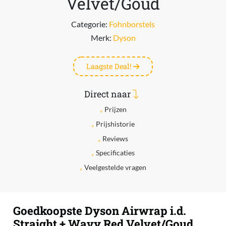
Velvet/Goud
Categorie:
Fohnborstels
Merk:
Dyson
Laagste Deal!
Direct naar
Prijzen
Prijshistorie
Reviews
Specificaties
Veelgestelde vragen
Goedkoopste Dyson Airwrap i.d.
Straight + Wavy Red Velvet/Goud