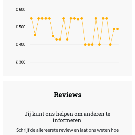
Chart
€ 600
Line chart with 25 data points.
The chart has 1 X axis displaying categories.
€ 500
The chart has 1 Y axis displaying values. Data ranges from 399 to 
€ 400
€ 300
End of interactive chart.
Reviews
Jij kunt ons helpen om anderen te
informeren!
Schrijf de allereerste review en laat ons weten hoe