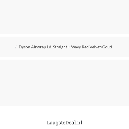
Materiaal
Keramische coating
Merk
Dyson
Afgeronde platen
Kruimelpad
Dyson Airwrap i.d. Straight + Wavy Red Velvet/Goud
Ja
EAN
5025155112342
Breedte van de platen
Extra brede platen (breder dan 3,5 cm)
Extra brede platen
Nee
Flexibele platen
LaagsteDeal.nl
Nee