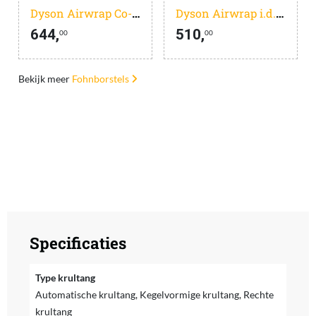
Dyson Airwrap Co-anda 2x Straight + Wavy Ceramic Pink
Dyson Airwrap i.d. Straight + Wavy Ceramic Pink
644,
510,
00
00
Bekijk meer
Fohnborstels
Specificaties
Type krultang
Automatische krultang, Kegelvormige krultang, Rechte
krultang