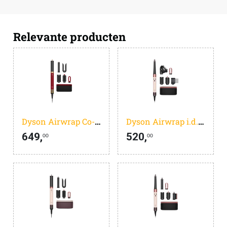
Relevante producten
Dyson Airwrap Co-anda 2x Straight + Wavy Red Velvet
Dyson Airwrap i.d. Curly + Coily Ceramic Pink
649,
520,
00
00