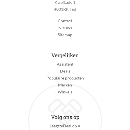
Kwelkade 1
Steam styler
4001RK Tiel
Nee
Contact
Vorm platen
Nieuws
Afgeronde platen
Sitemap
Haarklem
Nee
Vergelijken
Minimale temperatuur
Assistent
28 °C
Deals
Populaire producten
Maximale temperatuur
Merken
150 °C
Winkels
Ion technologie
Ja
Volg ons op
Keramische verwarmingselementen
Nee
LaagsteDeal op X