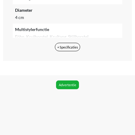
Diameter
4 cm
Multistylerfunctie
Föhn, Krulborstel, Krultang, Stijlborstel
+ Specificaties
Minimum diameter krultang
Groot - 3 cm en groter
Maximum diameter krultang
Extra groot - 3,5 cm en groter
Advertentie
Meegeleverde accessoires
Blaasmond, Opbergdoos, Opzetborstel, Opzetkam,
Platte stijlborstel, Reinigingsborsteltje, Ronde
krulborstel, Spiraalopzetstuk
Kleur
Rood, Goud